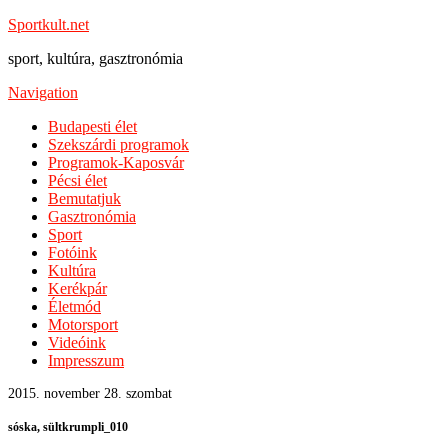
Sportkult.net
sport, kultúra, gasztronómia
Navigation
Budapesti élet
Szekszárdi programok
Programok-Kaposvár
Pécsi élet
Bemutatjuk
Gasztronómia
Sport
Fotóink
Kultúra
Kerékpár
Életmód
Motorsport
Videóink
Impresszum
2015. november 28. szombat
sóska, sültkrumpli_010