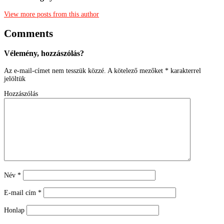
View more posts from this author
Comments
Vélemény, hozzászólás?
Az e-mail-címet nem tesszük közzé.
A kötelező mezőket
*
karakterrel
jelöltük
Hozzászólás
Név
*
E-mail cím
*
Honlap