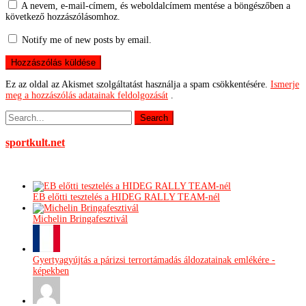
A nevem, e-mail-címem, és weboldalcímem mentése a böngészőben a
következő hozzászólásomhoz.
Notify me of new posts by email.
Ez az oldal az Akismet szolgáltatást használja a spam csökkentésére.
Ismerje
meg a hozzászólás adatainak feldolgozását
.
sportkult.net
EB előtti tesztelés a HIDEG RALLY TEAM-nél
Michelin Bringafesztivál
Gyertyagyújtás a párizsi terrortámadás áldozatainak emlékére -
képekben