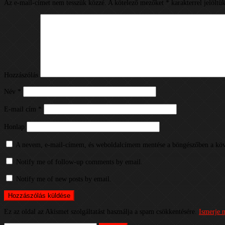
Az e-mail-címet nem tesszük közzé.
A kötelező mezőket
*
karakterrel jelöltü
Hozzászólás
Név
*
E-mail cím
*
Honlap
A nevem, e-mail-címem, és weboldalcímem mentése a böngészőben a köv
Notify me of follow-up comments by email.
Notify me of new posts by email.
Ez az oldal az Akismet szolgáltatást használja a spam csökkentésére.
Ismerje 