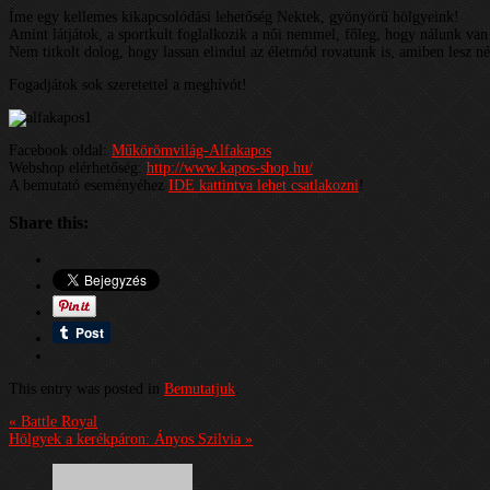
Íme egy kellemes kikapcsolódási lehetőség Nektek, gyönyörű hölgyeink!
Amint látjátok, a sportkult foglalkozik a női nemmel, főleg, hogy nálunk van
Nem titkolt dolog, hogy lassan elindul az életmód rovatunk is, amiben lesz ném
Fogadjátok sok szeretettel a meghívót!
Facebook oldal:
Műkörömvilág-Alfakapos
Webshop elérhetőség:
http://www.kapos-shop.hu/
A bemutató eseményéhez
IDE kattintva lehet csatlakozni
!
Share this:
This entry was posted in
Bemutatjuk
.
« Battle Royal
Hölgyek a kerékpáron: Ányos Szilvia »