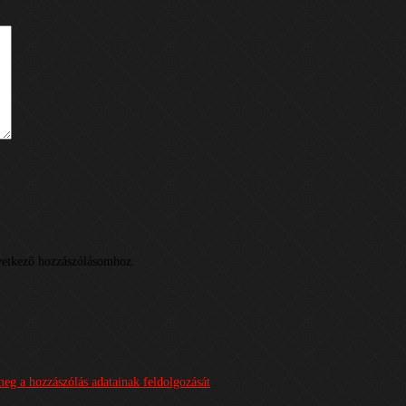
k
etkező hozzászólásomhoz.
meg a hozzászólás adatainak feldolgozását
.