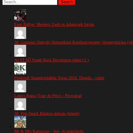
Eger Rallye: Merényi Zsolt és Adamcsek István
38. Gemenci Nagydíj Nemzetközi Kerékpárverseny Versenykiírása (vég
Az ELSŐ Youth Rock Revolution képei (2.)
Pünkösdi Strandröplabda Torna 2016. Deseda - videó
Lakics Kupa (Tour de Pécs) - Pécsvárad
30. Pek-Snack Balaton-átúszás (képek)
Mr & Mrs Kamocsay - bor- és teakóstoló