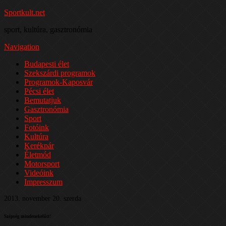
Sportkult.net
sport, kultúra, gasztronómia
Navigation
Budapesti élet
Szekszárdi programok
Programok-Kaposvár
Pécsi élet
Bemutatjuk
Gasztronómia
Sport
Fotóink
Kultúra
Kerékpár
Életmód
Motorsport
Videóink
Impresszum
2013. november 20. szerda
Szépség mindenekelőtt!