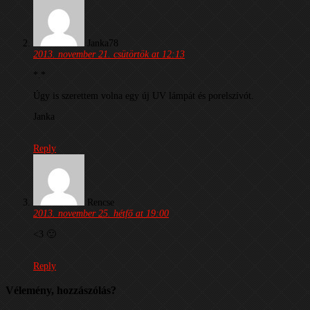
Janka78
2013. november 21. csütörtök at 12:13
*.*
Úgy is szerettem volna egy új UV lámpát és porelszívót.
Janka
Reply
Rencse
2013. november 25. hétfő at 19:00
<3 🙂
Reply
Vélemény, hozzászólás?