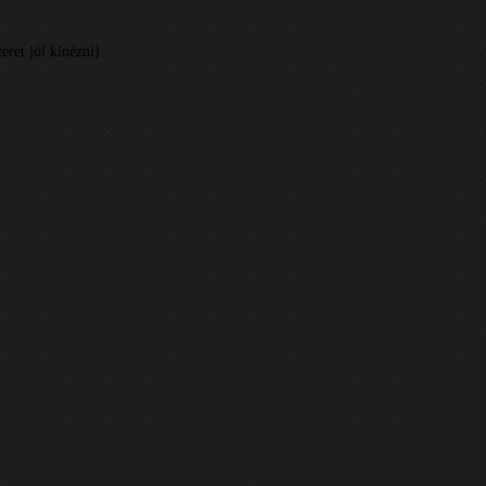
eret jól kinézni).