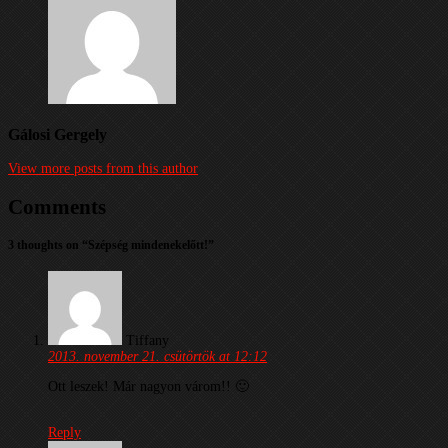
Gálosi Gergely
View more posts from this author
Comments
3 thoughts on “
Szépség mindenekelőtt!
”
Tiffany
2013. november 21. csütörtök at 12:12
Ott leszek! Már nagyon várom!! 🙂
Reply