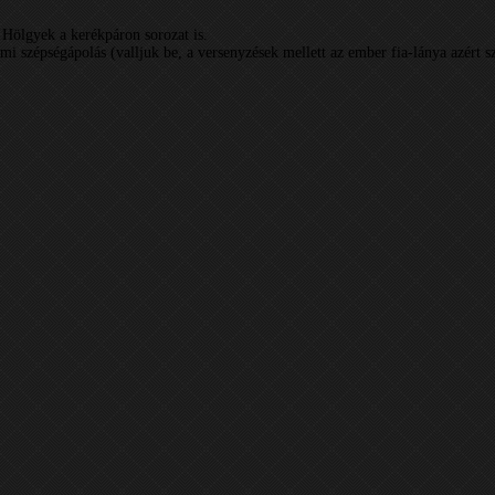
 Hölgyek a kerékpáron sorozat is.
i szépségápolás (valljuk be, a versenyzések mellett az ember fia-lánya azért sz