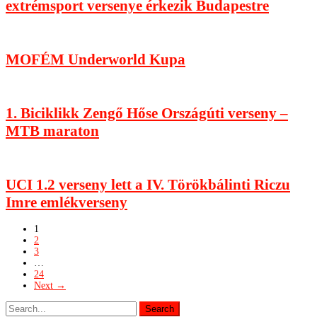
extrémsport versenye érkezik Budapestre
MOFÉM Underworld Kupa
1. Biciklikk Zengő Hőse Országúti verseny –
MTB maraton
UCI 1.2 verseny lett a IV. Törökbálinti Riczu
Imre emlékverseny
1
2
3
…
24
Next →