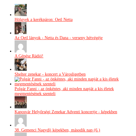
Hölgyek a kerékpáron: Oetl Netta
Az Oetl lányok - Netta és Dana - verseny hétvégéje
A Gépész Rádió!
Shelter zenekar - koncert a Városligetben
Polgár Fanni - az önkéntes, aki minden napját a kis életek
megmentésének szenteli
Kaposvár Helyőrségi Zenekar Adventi koncertje - képekben
38. Gemenci Nagydíj képekben, második nap (6.)