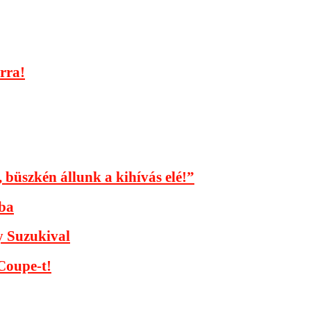
rra!
büszkén állunk a kihívás elé!”
aba
y Suzukival
Coupe-t!