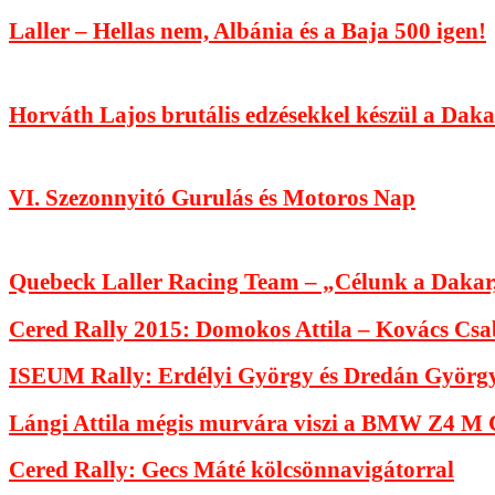
Laller – Hellas nem, Albánia és a Baja 500 igen!
Horváth Lajos brutális edzésekkel készül a Daka
VI. Szezonnyitó Gurulás és Motoros Nap
Quebeck Laller Racing Team – „Célunk a Dakar, 
Cered Rally 2015: Domokos Attila – Kovács Cs
ISEUM Rally: Erdélyi György és Dredán Györg
Lángi Attila mégis murvára viszi a BMW Z4 M 
Cered Rally: Gecs Máté kölcsönnavigátorral