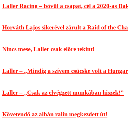
Laller Racing – bővül a csapat, cél a 2020-as Da
Horváth Lajos sikerével zárult a Raid of the C
Nincs mese, Laller csak előre tekint!
Laller – „Mindig a szívem csücske volt a Hunga
Laller – „Csak az elvégzett munkában hiszek!”
Követendő az albán ralin megkezdett út!