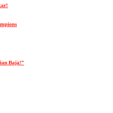
kar!
hampions
rian Baja!”