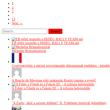
1
2
3
…
13
Next →
EB előtti tesztelés a HIDEG RALLY TEAM-nél
Michelin Bringafesztivál
Gyertyagyújtás a párizsi terrortámadás áldozatainak emlékére - képek
A Boucle de Mayenne első szakaszán Kuszti csapata a nyerő!
A Fehér a Főnök és a Fekete III. - A trilógia befejeződik
’A Zselic, ahol a szívem dobban!’ II. Folkbeats fesztivál (képekben)