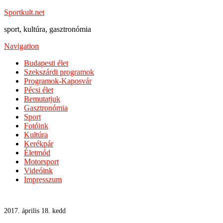
Sportkult.net
sport, kultúra, gasztronómia
Navigation
Budapesti élet
Szekszárdi programok
Programok-Kaposvár
Pécsi élet
Bemutatjuk
Gasztronómia
Sport
Fotóink
Kultúra
Kerékpár
Életmód
Motorsport
Videóink
Impresszum
2017. április 18. kedd