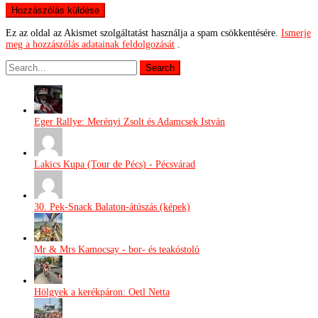
Ez az oldal az Akismet szolgáltatást használja a spam csökkentésére.
Ismerje
meg a hozzászólás adatainak feldolgozását
.
Eger Rallye: Merényi Zsolt és Adamcsek István
Lakics Kupa (Tour de Pécs) - Pécsvárad
30. Pek-Snack Balaton-átúszás (képek)
Mr & Mrs Kamocsay - bor- és teakóstoló
Hölgyek a kerékpáron: Oetl Netta