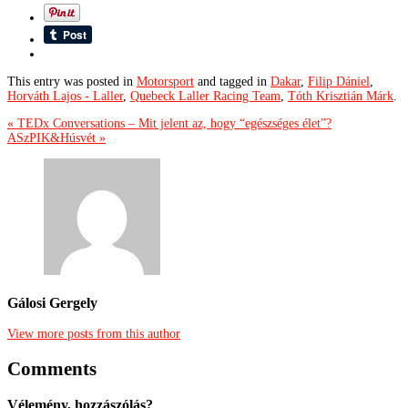
This entry was posted in
Motorsport
and tagged in
Dakar
,
Filip Dániel
,
Horváth Lajos - Laller
,
Quebeck Laller Racing Team
,
Tóth Krisztián Márk
.
« TEDx Conversations – Mit jelent az, hogy “egészséges élet”?
ASzPIK&Húsvét »
Gálosi Gergely
View more posts from this author
Comments
Vélemény, hozzászólás?