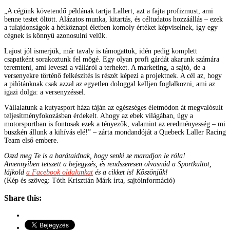
„A cégünk követendő példának tartja Lallert, azt a fajta profizmust, ami
benne testet öltött. Alázatos munka, kitartás, és céltudatos hozzáállás – ezek
a tulajdonságok a hétköznapi életben komoly értéket képviselnek, így egy
cégnek is könnyű azonosulni velük.
Lajost jól ismerjük, már tavaly is támogattuk, idén pedig komplett
csapatként sorakoztunk fel mögé. Egy olyan profi gárdát akarunk számára
teremteni, ami leveszi a válláról a terheket. A marketing, a sajtó, de a
versenyekre történő felkészítés is részét képezi a projektnek. A cél az, hogy
a pilótánknak csak azzal az egyetlen dologgal kelljen foglalkozni, ami az
igazi dolga: a versenyzéssel.
Vállalatunk a kutyasport háza táján az egészséges életmódon át megvalósult
teljesítményfokozásban érdekelt. Ahogy az ebek világában, úgy a
motorsportban is fontosak ezek a tényezők, valamint az eredményesség – mi
büszkén állunk a kihívás elé!” – zárta mondandóját a Quebeck Laller Racing
Team első embere.
Oszd meg Te is a barátaidnak, hogy senki se maradjon le róla!
Amennyiben tetszett a bejegyzés, és rendszeresen olvasnád a Sportkultot,
lájkold
a Facebook oldalunkat
és a cikket is! Köszönjük!
(Kép és szöveg: Tóth Krisztián Márk írta, sajtóinformáció)
Share this: