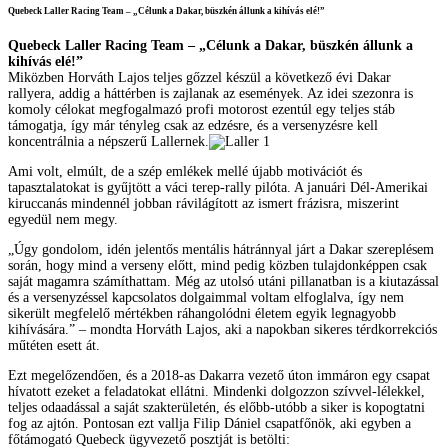
Quebeck Laller Racing Team – „Célunk a Dakar, büszkén állunk a kihívás elé!”
Quebeck Laller Racing Team – „Célunk a Dakar, büszkén állunk a
kihívás elé!”
Miközben Horváth Lajos teljes gőzzel készül a következő évi Dakar
rallyera, addig a háttérben is zajlanak az események. Az idei szezonra is
komoly célokat megfogalmazó profi motorost ezentúl egy teljes stáb
támogatja, így már tényleg csak az edzésre, és a versenyzésre kell
koncentrálnia a népszerű Lallernek.
Ami volt, elmúlt, de a szép emlékek mellé újabb motivációt és
tapasztalatokat is gyűjtött a váci terep-rally pilóta. A januári Dél-Amerikai
kiruccanás mindennél jobban rávilágított az ismert frázisra, miszerint
egyedül nem megy.
„Úgy gondolom, idén jelentős mentális hátránnyal járt a Dakar szereplésem
során, hogy mind a verseny előtt, mind pedig közben tulajdonképpen csak
saját magamra számíthattam. Még az utolsó utáni pillanatban is a kiutazással
és a versenyzéssel kapcsolatos dolgaimmal voltam elfoglalva, így nem
sikerült megfelelő mértékben ráhangolódni életem egyik legnagyobb
kihívására.” – mondta Horváth Lajos, aki a napokban sikeres térdkorrekciós
műtéten esett át.
Ezt megelőzendően, és a 2018-as Dakarra vezető úton immáron egy csapat
hívatott ezeket a feladatokat ellátni. Mindenki dolgozzon szívvel-lélekkel,
teljes odaadással a saját szakterületén, és előbb-utóbb a siker is kopogtatni
fog az ajtón. Pontosan ezt vallja Filip Dániel csapatfőnök, aki egyben a
főtámogató Quebeck ügyvezető posztját is betölti: