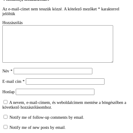
Az e-mail-címet nem tesszük közzé.
A kötelező mezőket
*
karakterrel
jelöltük
Hozzászólás
Név
*
E-mail cím
*
Honlap
A nevem, e-mail-címem, és weboldalcímem mentése a böngészőben a
következő hozzászólásomhoz.
Notify me of follow-up comments by email.
Notify me of new posts by email.