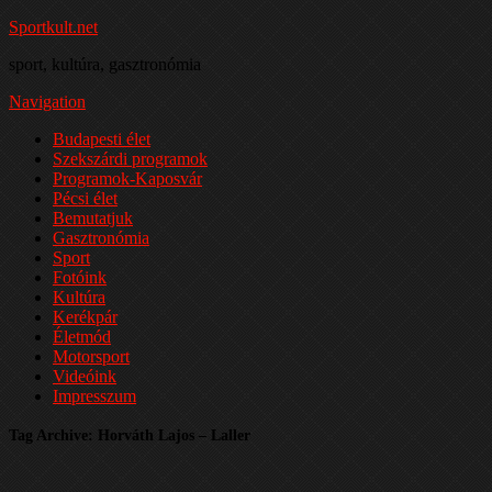
Sportkult.net
sport, kultúra, gasztronómia
Navigation
Budapesti élet
Szekszárdi programok
Programok-Kaposvár
Pécsi élet
Bemutatjuk
Gasztronómia
Sport
Fotóink
Kultúra
Kerékpár
Életmód
Motorsport
Videóink
Impresszum
Tag Archive: Horváth Lajos – Laller