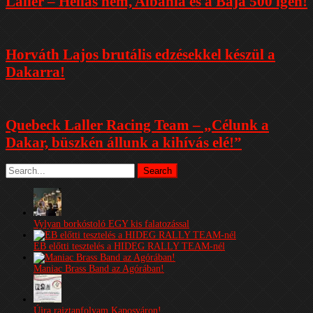
Laller – Hellas nem, Albánia és a Baja 500 igen!
Horváth Lajos brutális edzésekkel készül a
Dakarra!
Quebeck Laller Racing Team – „Célunk a
Dakar, büszkén állunk a kihívás elé!”
Vylyan borkóstoló EGY kis falatozással
EB előtti tesztelés a HIDEG RALLY TEAM-nél
Maniac Brass Band az Agórában!
Újra rajztanfolyam Kaposváron!