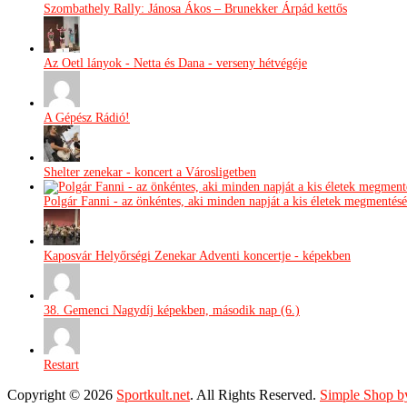
Szombathely Rally: Jánosa Ákos – Brunekker Árpád kettős
Az Oetl lányok - Netta és Dana - verseny hétvégéje
A Gépész Rádió!
Shelter zenekar - koncert a Városligetben
Polgár Fanni - az önkéntes, aki minden napját a kis életek megmentésé
Kaposvár Helyőrségi Zenekar Adventi koncertje - képekben
38. Gemenci Nagydíj képekben, második nap (6.)
Restart
Copyright © 2026
Sportkult.net
. All Rights Reserved.
Simple Shop b