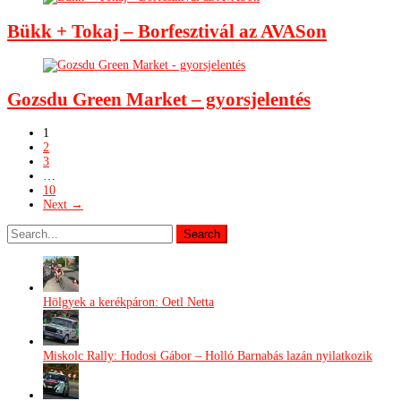
Bükk + Tokaj – Borfesztivál az AVASon
Gozsdu Green Market – gyorsjelentés
1
2
3
…
10
Next →
Hölgyek a kerékpáron: Oetl Netta
Miskolc Rally: Hodosi Gábor – Holló Barnabás lazán nyilatkozik