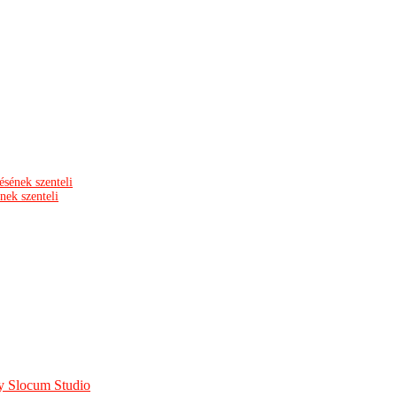
nek szenteli
y Slocum Studio