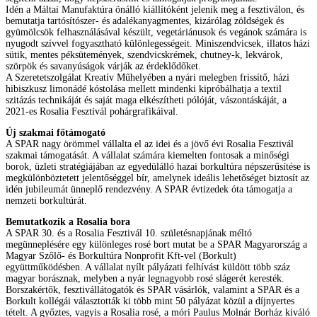
Idén a Máltai Manufaktúra önálló kiállítóként jelenik meg a fesztiválon, és
bemutatja tartósítószer- és adalékanyagmentes, kizárólag zöldségek és
gyümölcsök felhasználásával készült, vegetáriánusok és vegánok számára is
nyugodt szívvel fogyasztható különlegességeit. Miniszendvicsek, illatos házi
sütik, mentes péksütemények, szendvicskrémek, chutney-k, lekvárok,
szörpök és savanyúságok várják az érdeklődőket.
A Szeretetszolgálat Kreatív Műhelyében a nyári melegben frissítő, házi
hibiszkusz limonádé kóstolása mellett mindenki kipróbálhatja a textil
szitázás technikáját és saját maga elkészítheti pólóját, vászontáskáját, a
2021-es Rosalia Fesztivál pohárgrafikáival.
Új szakmai főtámogató
A SPAR nagy örömmel vállalta el az idei és a jövő évi Rosalia Fesztivál
szakmai támogatását. A vállalat számára kiemelten fontosak a minőségi
borok, üzleti stratégiájában az egyedülálló hazai borkultúra népszerűsítése is
megkülönböztetett jelentőséggel bír, amelynek ideális lehetőséget biztosít az
idén jubileumát ünneplő rendezvény. A SPAR évtizedek óta támogatja a
nemzeti borkultúrát.
Bemutatkozik a Rosalia bora
A SPAR 30. és a Rosalia Fesztivál 10. születésnapjának méltó
megünneplésére egy különleges rosé bort mutat be a SPAR Magyarország a
Magyar Szőlő- és Borkultúra Nonprofit Kft-vel (Borkult)
együttműködésben. A vállalat nyílt pályázati felhívást küldött több száz
magyar borásznak, melyben a nyár legnagyobb rosé slágerét keresték.
Borszakértők, fesztivállátogatók és SPAR vásárlók, valamint a SPAR és a
Borkult kollégái választották ki több mint 50 pályázat közül a díjnyertes
tételt. A győztes, vagyis a Rosalia rosé, a móri Paulus Molnár Borház kiváló