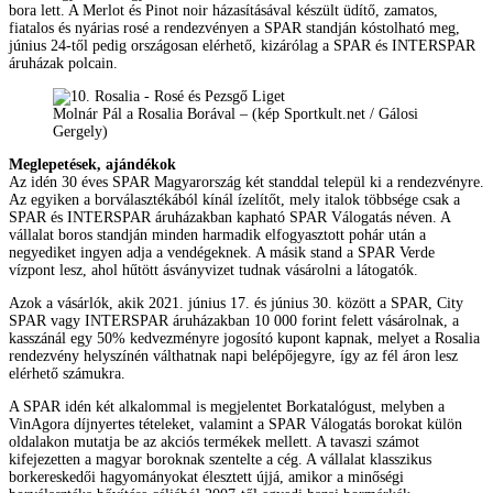
bora lett. A Merlot és Pinot noir házasításával készült üdítő, zamatos,
fiatalos és nyárias rosé a rendezvényen a SPAR standján kóstolható meg,
június 24-től pedig országosan elérhető, kizárólag a SPAR és INTERSPAR
áruházak polcain.
Molnár Pál a Rosalia Borával – (kép Sportkult.net / Gálosi
Gergely)
Meglepetések, ajándékok
Az idén 30 éves SPAR Magyarország két standdal települ ki a rendezvényre.
Az egyiken a borválasztékából kínál ízelítőt, mely italok többsége csak a
SPAR és INTERSPAR áruházakban kapható SPAR Válogatás néven. A
vállalat boros standján minden harmadik elfogyasztott pohár után a
negyediket ingyen adja a vendégeknek. A másik stand a SPAR Verde
vízpont lesz, ahol hűtött ásványvizet tudnak vásárolni a látogatók.
Azok a vásárlók, akik 2021. június 17. és június 30. között a SPAR, City
SPAR vagy INTERSPAR áruházakban 10 000 forint felett vásárolnak, a
kasszánál egy 50% kedvezményre jogosító kupont kapnak, melyet a Rosalia
rendezvény helyszínén válthatnak napi belépőjegyre, így az fél áron lesz
elérhető számukra.
A SPAR idén két alkalommal is megjelentet Borkatalógust, melyben a
VinAgora díjnyertes tételeket, valamint a SPAR Válogatás borokat külön
oldalakon mutatja be az akciós termékek mellett. A tavaszi számot
kifejezetten a magyar boroknak szentelte a cég. A vállalat klasszikus
borkereskedői hagyományokat élesztett újjá, amikor a minőségi