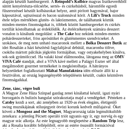
alapján készült hamburgereit. A
Reinpold’s Kolbice
magvas lisztkeverékből
sütött kenyértészta-tölcsérbe, sertés- és csirkehúsból, háromféle egyedi
fűszerezéssel készült kolbászokat helyez, amit pirított hagymával, bajor
káposztával, sajtszósszal és bacon szalonnával körít. A
Lili’s Truck
minden
étele teljes mértékben glutén- és laktózmentes, de találhatunk köztük
minden-mentes finomságokat is, többek között hamburgereket és csirkés
tortillát kóstolhatnak az érdeklődők. Az ételérzékenyek számára desszert
vonalon is kínálunk megoldást: a
The Cake
hoz nekünk minden-mentes
pohárdesszerteket, friss aprósütiket és gluténmentes szendvicseket. A
szokásos, de meg nem unható macaronok mellett a
Bolka Desszert Butik
az
idei Rosalián a házi készítésű fagylaltjával debütál, macaronba töltve,
csokiba mártott pálcikás jégkrém formájában, vagy ostyakehelyben kínálva,
sok-sok gyümölccsel. Ha valaki kissé elálmosodna, látogassa meg az
OMV
VIVA Café
standját, ahol a VIVA kávé mellett a Palágyi Eszter séf által
megálmodott gourmet termékeket is megkóstolhatja. A hátrányos
helyzetűeket foglalkoztató
Máltai Manufaktúra
idén először állít ki a
fesztiválon, az ország legszegényebb településein készült, csakis kézműves
finomságaikkal.
Zene, tánc, végre buli
A Magyar Zene Háza Színpad gazdag zenei kínálattal készül, igazi nyári
borozgatós és bulizós hangulat szórakoztatja majd a vendégeket. Pénteken a
Catsby
kezdi a sort, aki zenéjében az 1920-as évek elegáns, életigenlő
swing muzsikájának stílusjegyeit ötvözi korunk kedvelt műfajaival. Őket
követi a
Mongooz and the Magnet
, Magyarország talán legmultikultibb
zenekara: a jelenleg Pécsett operáló triót ugyanis egy ír, egy norvég és egy
magyar srác alkotja. Az este legnagyobb meglepetése a
Random Trip
lesz,
aki a Rosalia korábbi fellépőiből, erre az estére összeállt formációval