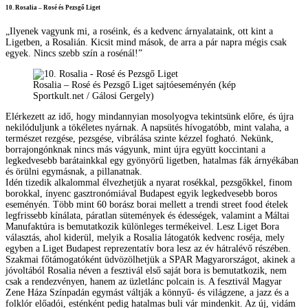
10. Rosalia – Rosé és Pezsgő Liget
„Ilyenek vagyunk mi, a roséink, és a kedvenc árnyalataink, ott kint a
Ligetben, a Rosalián. Kicsit mind mások, de arra a pár napra mégis csak
egyek. Nincs szebb szín a rosénál!”
Rosalia – Rosé és Pezsgő Liget sajtóeseményén (kép
Sportkult.net / Gálosi Gergely)
Elérkezett az idő, hogy mindannyian mosolyogva tekintsünk előre, és újra
nekilóduljunk a tökéletes nyárnak. A napsütés hívogatóbb, mint valaha, a
természet rezgése, pezsgése, vibrálása szinte kézzel fogható. Nekünk,
borrajongónknak nincs más vágyunk, mint újra együtt koccintani a
legkedvesebb barátainkkal egy gyönyörű ligetben, hatalmas fák árnyékában
és örülni egymásnak, a pillanatnak.
Idén tizedik alkalommal élvezhetjük a nyarat rosékkal, pezsgőkkel, finom
borokkal, ínyenc gasztronómiával Budapest egyik legkedvesebb boros
eseményén. Több mint 60 borász borai mellett a trendi street food ételek
legfrissebb kínálata, páratlan sütemények és édességek, valamint a Máltai
Manufaktúra is bemutatkozik különleges termékeivel. Lesz Liget Bora
választás, ahol kiderül, melyik a Rosalia látogatók kedvenc roséja, mely
egyben a Liget Budapest reprezentatív bora lesz az év hátralévő részében.
Szakmai főtámogatóként üdvözölhetjük a SPAR Magyarországot, akinek a
jóvoltából Rosalia néven a fesztivál első saját bora is bemutatkozik, nem
csak a rendezvényen, hanem az üzletlánc polcain is. A fesztivál Magyar
Zene Háza Színpadán egymást váltják a könnyű- és világzene, a jazz és a
folklór előadói, esténként pedig hatalmas buli vár mindenkit. Az új, vidám