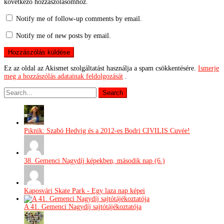
következő hozzászólásomhoz.
Notify me of follow-up comments by email.
Notify me of new posts by email.
Ez az oldal az Akismet szolgáltatást használja a spam csökkentésére.
Ismerje
meg a hozzászólás adatainak feldolgozását
.
Piknik: Szabó Hedvig és a 2012-es Bodri CIVILIS Cuvée!
38. Gemenci Nagydíj képekben, második nap (6.)
Kaposvári Skate Park - Egy laza nap képei
A 41. Gemenci Nagydíj sajtótájékoztatója