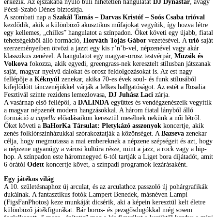
érkezik. Az éjszakába nyúló buli hihetetlen hangulatát
DJ Dynastar
, avagy
Pécsi-Szabó Dénes biztosítja.
A szombati nap a
Szakál Tamás – Darvas Kristóf – Soós Csaba
trióval
kezdődik, akik a különböző akusztikus műfajokat vegyítik, így hozva létre
egy kellemes, „chilles” hangulatot a színpadon. Őket követi egy újabb, fiatal
tehetségekből álló formáció,
Horváth Tojás Gábor
vezetésével. A
trió
saját
szerzeményeiben ötvözi a jazzt egy kis r’n’b-vel, népzenével vagy akár
klasszikus zenével. A hangulatot egy magyar-orosz testvérpár,
Muzsik és
Volkova
fokozza, akik egyedi, greengrass-nek keresztelt stílusban játszanak
saját, magyar nyelvű dalokat és orosz feldolgozásokat is. Az est nagy
fellépője a
Kéknyúl
zenekar, akika 70-es évek soul- és funk stílusából
kifejlődött tánczenéjükkel várják a lelkes hallgatóságot. Az estét a Rosalia
Fesztivál szinte rezidens lemezlovasa,
DJ Juhász Laci
zárja.
A vasárnap első fellépői, a
DALINDA
együttes és vendégzenészeik vegyítik
a magyar népzenét modern hangzásokkal. A három fiatal lányból álló
formáció
a capella
előadásaikon keresztül mesélnek nekünk a női létről.
Őket követi a
BaHorKa Társulat: Pletykázó asszonyok
koncertje, akik
zenés folklórszínházukkal szórakoztatják a közönséget. A
Bazseva
zenekar
célja, hogy megmutassa a mai embereknek a népzene szépségeit és azt, hogy
a népzene ugyanúgy a városi kultúra része, mint a jazz, a rock vagy a hip-
hop. A színpadon este háromnegyed 6-tól tartják a Liget bora díjátadót, amit
6 órától
Odett
koncertje követ, a színpadi programok lezárásaként.
Egy játékos világ
A 10. születésnaphoz új arculat, és az arculathoz passzoló új pohárgrafikák
dukálnak. A fantasztikus fotók Lampert Benedek, másnéven Lampi
(FigsFanPhotos) keze munkáját dicsérik, aki a képein keresztül kelt életre
különböző játékfigurákat. Bár boros- és pezsgősdugókkal még sosem