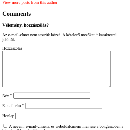
View more posts from this author
Comments
Vélemény, hozzászólás?
Az e-mail-címet nem tesszük közzé.
A kötelező mezőket
*
karakterrel
jelöltük
Hozzászólás
Név
*
E-mail cím
*
Honlap
A nevem, e-mail-címem, és weboldalcímem mentése a böngészőben a