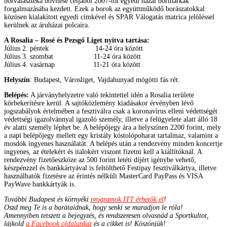
borválasztéka bővítése céljából 2007-től egyedi hazai bormárkák
forgalmazásába kezdett. Ezek a borok az együttműködő borászatokkal
közösen kialakított egyedi címkével és SPAR Válogatás matrica jelöléssel
kerülnek az áruházai polcaira.
A Rosalia – Rosé és Pezsgő Liget nyitva tartása:
Július 2. péntek 14-24 óra között
Július 3. szombat 11-24 óra között
Július 4. vasárnap 11-21 óra között
Helyszín
: Budapest, Városliget, Vajdahunyad mögötti fás rét.
Belépés:
A járványhelyzetre való tekintettel idén a Rosalia területe
körbekerítésre kerül. A sajtóközlemény kiadásakor érvényben lévő
jogszabályok értelmében a fesztiválra csak a koronavírus elleni védettségét
védettségi igazolvánnyal igazoló személy, illetve a felügyelete alatt álló 18
év alatti személy léphet be. A belépőjegy ára a helyszínen 2200 forint, mely
a napi belépőjegy mellett egy kristály kóstolópoharat tartalmaz, valamint a
mosdók ingyenes használatát. A belépés után a rendezvény minden koncertje
ingyenes, az ételekért és italokért viszont fizetni kell a kiállítóknál. A
rendezvény fizetőeszköze az 500 forint letéti díjért igénybe vehető,
készpénzzel és bankkártyával is feltölthető Festipay fesztiválkártya, illetve
használhatók fizetésre az érintés nélküli MasterCard PayPass és VISA
PayWave bankkártyák is.
További Budapest és környéki
programok ITT érhetők el
!
Oszd meg Te is a barátaidnak, hogy senki se maradjon le róla!
Amennyiben tetszett a bejegyzés, és rendszeresen olvasnád a Sportkultot,
lájkold
a Facebook oldalunkat
és a cikket is! Köszönjük!