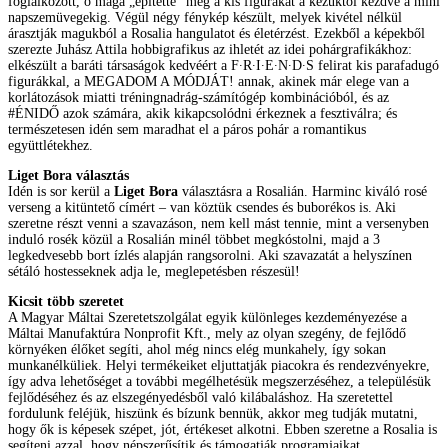
foglalkozott, ő maga „építette” meg a kis figurákat a kezüktől kezdve a mini
napszemüvegekig. Végül négy fénykép készült, melyek kivétel nélkül
árasztják magukból a Rosalia hangulatot és életérzést. Ezekből a képekből
szerezte Juhász Attila hobbigrafikus az ihletét az idei pohárgrafikákhoz:
elkészült a baráti társaságok kedvéért a F∙R∙I∙E∙N∙D∙S felirat kis parafadugó
figurákkal, a MEGADOM A MÓDJÁT! annak, akinek már elege van a
korlátozások miatti tréningnadrág-számítógép kombinációból, és az
#ÉNIDŐ azok számára, akik kikapcsolódni érkeznek a fesztiválra; és
természetesen idén sem maradhat el a páros pohár a romantikus
együttlétekhez.
Liget Bora választás
Idén is sor kerül a
Liget Bora
választásra a Rosalián. Harminc kiváló rosé
verseng a kitüntető címért – van köztük csendes és buborékos is. Aki
szeretne részt venni a szavazáson, nem kell mást tennie, mint a versenyben
induló rosék közül a Rosalián minél többet megkóstolni, majd a 3
legkedvesebb bort ízlés alapján rangsorolni. Aki szavazatát a helyszínen
sétáló hostesseknek adja le, meglepetésben részesül!
Kicsit több szeretet
A Magyar Máltai Szeretetszolgálat egyik különleges kezdeményezése a
Máltai Manufaktúra Nonprofit Kft., mely az olyan szegény, de fejlődő
környéken élőket segíti, ahol még nincs elég munkahely, így sokan
munkanélküliek. Helyi termékeiket eljuttatják piacokra és rendezvényekre,
így adva lehetőséget a további megélhetésük megszerzéséhez, a településük
fejlődéséhez és az elszegényedésből való kilábaláshoz. Ha szeretettel
fordulunk feléjük, hiszünk és bízunk bennük, akkor meg tudják mutatni,
hogy ők is képesek szépet, jót, értékeset alkotni. Ebben szeretne a Rosalia is
segíteni azzal, hogy népszerűsítik és támogatják programjaikat.