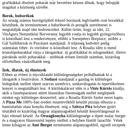
grafikákkal díszített poharak már bevetésre készen állnak, hogy belopják
magukat a közönség szívébe.
Borok, buborékok
Az ország számos borrégiójából érkező borászok legfrissebb rosé boraikkal
készülnek, de természetesen a habzóborok és pezsgők szerelmesei is
megtalálják majd idei kedvenceiket. Külön öröm, hogy az idei, 22.
VinAgora Nemzetközi Borverseny legjobb roséja és legjobb gyöngyözőbora
is kóstolható lesz a rendezvényen, előbbi a Szentpéteri Borpince, utóbbi a
Gál Szőlőbirtok és Pincészet standjánál. A teljesség kedvéért pedig
számtalan fehér- és vörösbor is kóstolható lesz. A Rosalia idén is menő
kóstolópoharakkal várja a látogatókat: új grafikákkal és szlogenekkel, illetve
pároknak szóló poharakkal – utóbbiak erősen limitált számban, kizárólag
elővételben vásárolhatók meg.
Ízek, illatok, új élmények
Ebben az évben is ínycsiklandó különlegességeket próbálhatnak ki a
látogatók a fesztiválon. A
Stelázsi
standjánál a gazdag és különleges
hidegtálak mellett tépett szarvas szendvics, sonkaválogatás és tepertőkrémes
kenyér is megtalálható lesz. A kürtőskalácsot idén is a
Vitéz Kürtős
kínálja,
akik a faszénparázson sütött klasszikus finomságaik mellet meglepnek
minket egy különleges desszerttel, ami a Rosalia Kürtős Szelet nevet kapta.
A
Pizza Me
100%-ban eredeti összetevőkből készült pizzája elhozza a
hamisítatlan olasz konyha élményét, míg a
Szittya Pita
helyben gyúrt
tésztából és kizárólag magyar alapanyagokból készült kenyérlángossal és
házi rétessel készül. Az
Országkonyha
különlegessége a tépett malac burger
és a magyaros fűszerezésű lepény mellett a helyben füstölt lazacfilé. Vétek
lenne kihagyni az
Ami Burger
természetes alapanyagokból, egyedi receptek