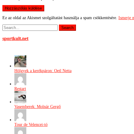
Ez az oldal az Akismet szolgáltatást használja a spam csökkentésére.
Ismerje 
sportkult.net
Hölgyek a kerékpáron: Oetl Netta
Restart
Vasemberek: Molnár Gergő
Tour de Velencei-tó