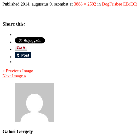
Published
2014. augusztus 9. szombat
at
3888 × 2592
in
DogFrisbee EB(EC) 2
Share this:
« Previous Image
Next Image »
Gálosi Gergely