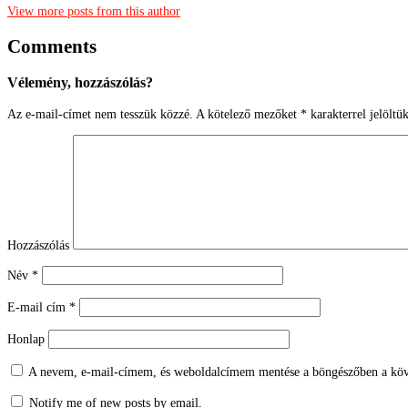
View more posts from this author
Comments
Vélemény, hozzászólás?
Az e-mail-címet nem tesszük közzé.
A kötelező mezőket
*
karakterrel jelöltü
Hozzászólás
Név
*
E-mail cím
*
Honlap
A nevem, e-mail-címem, és weboldalcímem mentése a böngészőben a köv
Notify me of new posts by email.