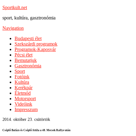
Sportkult.net
sport, kultúra, gasztronómia
Navigation
Budapesti élet
Szekszárdi programok
Programok-Kaposvár
Pécsi élet
Bemutatjuk
Gasztronómia
Sport
Fotóink
Kultúra
Kerékpár
Életmód
Motorsport
Videóink
Impresszum
2014. október 23. csütörtök
Cséplő Balázs és Cséplő Attila a 48. Mecsek Rallye után