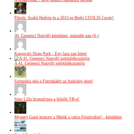
Piknik: Szabó Hedvig és a 2012-es Bodri CIVILIS Cuvée!
38. Gemenci Nagydíj képekben, második nap (6.)
Kaposvári Skate Park - Egy laza nap képei
A 41. Gemenci Nagydíj sajtótájékoztatója
Szimpátia séta a Futrinkáért az Andrássy úton!
Stier Lilla bronzérmes a felnőtt VB-n!
Mystery Gang koncert a Miénk a város Fesztiválon! - képekben