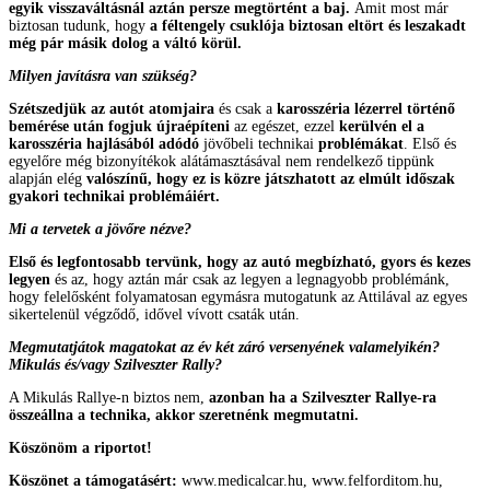
egyik visszaváltásnál aztán persze megtörtént a baj.
Amit most már
biztosan tudunk, hogy
a féltengely csuklója biztosan eltört és leszakadt
még pár másik dolog a váltó körül.
Milyen javításra van szükség?
Szétszedjük az autót atomjaira
és csak a
karosszéria lézerrel történő
bemérése után fogjuk újraépíteni
az egészet, ezzel
kerülvén el a
karosszéria hajlásából adódó
jövőbeli technikai
problémákat
. Első és
egyelőre még bizonyítékok alátámasztásával nem rendelkező tippünk
alapján elég
valószínű, hogy ez is közre játszhatott az elmúlt időszak
gyakori technikai problémáiért.
Mi a tervetek a jövőre nézve?
Első és legfontosabb tervünk, hogy az autó megbízható, gyors és kezes
legyen
és az, hogy aztán már csak az legyen a legnagyobb problémánk,
hogy felelősként folyamatosan egymásra mutogatunk az Attilával az egyes
sikertelenül végződő, idővel vívott csaták után.
Megmutatjátok magatokat az év két záró versenyének valamelyikén?
Mikulás és/vagy Szilveszter Rally?
A Mikulás Rallye-n biztos nem,
azonban ha a Szilveszter Rallye-ra
összeállna a technika, akkor szeretnénk megmutatni.
Köszönöm a riportot!
Köszönet a támogatásért:
www.medicalcar.hu, www.felforditom.hu,