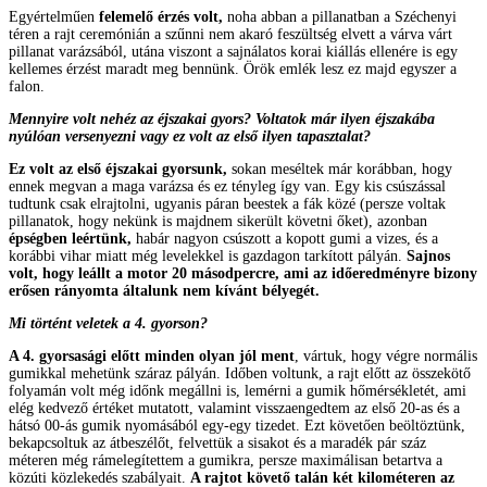
Egyértelműen
felemelő érzés volt,
noha abban a pillanatban a Széchenyi
téren a rajt ceremónián a szűnni nem akaró feszültség elvett a várva várt
pillanat varázsából, utána viszont a sajnálatos korai kiállás ellenére is egy
kellemes érzést maradt meg bennünk. Örök emlék lesz ez majd egyszer a
falon.
Mennyire volt nehéz az éjszakai gyors? Voltatok már ilyen éjszakába
nyúlóan versenyezni vagy ez volt az első ilyen tapasztalat?
Ez volt az első éjszakai gyorsunk,
sokan meséltek már korábban, hogy
ennek megvan a maga varázsa és ez tényleg így van. Egy kis csúszással
tudtunk csak elrajtolni, ugyanis páran beestek a fák közé (persze voltak
pillanatok, hogy nekünk is majdnem sikerült követni őket), azonban
épségben leértünk,
habár nagyon csúszott a kopott gumi a vizes, és a
korábbi vihar miatt még levelekkel is gazdagon tarkított pályán.
Sajnos
volt, hogy leállt a motor 20 másodpercre, ami az időeredményre bizony
erősen rányomta általunk nem kívánt bélyegét.
Mi történt veletek a 4. gyorson?
A 4. gyorsasági előtt minden olyan jól ment
, vártuk, hogy végre normális
gumikkal mehetünk száraz pályán. Időben voltunk, a rajt előtt az összekötő
folyamán volt még időnk megállni is, lemérni a gumik hőmérsékletét, ami
elég kedvező értéket mutatott, valamint visszaengedtem az első 20-as és a
hátsó 00-ás gumik nyomásából egy-egy tizedet. Ezt követően beöltöztünk,
bekapcsoltuk az átbeszélőt, felvettük a sisakot és a maradék pár száz
méteren még rámelegítettem a gumikra, persze maximálisan betartva a
közúti közlekedés szabályait.
A rajtot követő talán két kilométeren az