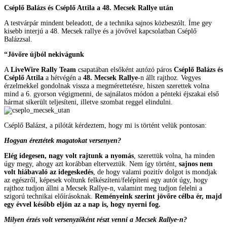
Cséplő Balázs és Cséplő Attila a 48. Mecsek Rallye után
A testvárpár mindent beleadott, de a technika sajnos közbeszólt. Íme gey
kisebb interjú a 48. Mecsek rallye és a jövővel kapcsolatban Cséplő
Balázzsal.
“
Jövőre újból nekivágunk
A
LiveWire Rally Team
csapatában elsőként autózó páros
Cséplő Balázs és
Cséplő Attila
a hétvégén a
48. Mecsek Rallye
-n állt rajthoz. Vegyes
érzelmekkel gondolnak vissza a megmérettetésre, hiszen szerettek volna
mind a 6. gyorson végigmenni, de sajnálatos módon a pénteki éjszakai első
hármat sikerült teljesíteni, illetve szombat reggel elindulni.
Cséplő Balázst, a pilótát kérdeztem, hogy mi is történt velük pontosan:
Hogyan éreztétek magatokat versenyen?
Elég idegesen, nagy volt rajtunk a nyomás
, szerettük volna, ha minden
úgy megy, ahogy azt korábban elterveztük. Nem így történt,
sajnos nem
volt hiábavaló az idegeskedés
, de hogy valami pozitív dolgot is mondjak
az egészről, képesek voltunk felkészíteni/felépíteni egy autót úgy, hogy
rajthoz tudjon állni a Mecsek Rallye-n, valamint meg tudjon felelni a
szigorú technikai előírásoknak.
Reményeink szerint jövőre célba ér, majd
egy évvel később eljön az a nap is, hogy nyerni fog.
Milyen érzés volt versenyzőként részt venni a Mecsek Rallye-n?