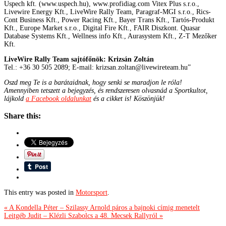
Uspech kft. (www.uspech.hu), www.profidiag.com Vitex Plus s.r.o.,
Livewire Energy Kft., LiveWire Rally Team, Paragraf-MGI s.r.o., Rics-
Cont Business Kft., Power Racing Kft., Bayer Trans Kft., Tartós-Produkt
Kft., Europe Market s.r.o., Digital Fire Kft., FAIR Diszkont. Quasar
Database Systems Kft., Wellness info Kft., Aurasystem Kft., Z-T Mezőker
Kft.
LiveWire Rally Team sajtófőnök: Krizsán Zoltán
Tel.: +36 30 505 2089; E-mail: krizsan.zoltan@livewireteam.hu”
Oszd meg Te is a barátaidnak, hogy senki se maradjon le róla!
Amennyiben tetszett a bejegyzés, és rendszeresen olvasnád a Sportkultot,
lájkold
a Facebook oldalunkat
és a cikket is! Köszönjük!
Share this:
This entry was posted in
Motorsport
.
« A Kondella Péter – Szilassy Arnold páros a bajnoki címig menetelt
Leitgéb Judit – Klézli Szabolcs a 48. Mecsek Rallyról »