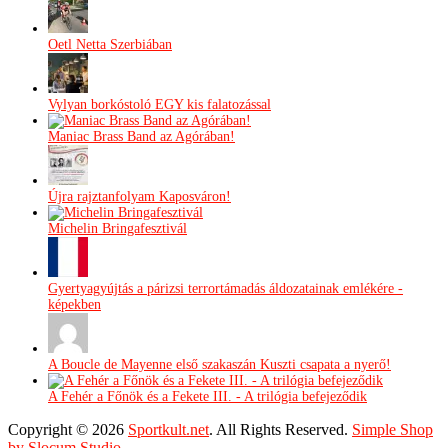
Oetl Netta Szerbiában
Vylyan borkóstoló EGY kis falatozással
Maniac Brass Band az Agórában!
Újra rajztanfolyam Kaposváron!
Michelin Bringafesztivál
Gyertyagyújtás a párizsi terrortámadás áldozatainak emlékére -
képekben
A Boucle de Mayenne első szakaszán Kuszti csapata a nyerő!
A Fehér a Főnök és a Fekete III. - A trilógia befejeződik
Copyright © 2026
Sportkult.net
. All Rights Reserved.
Simple Shop
by Slocum Studio