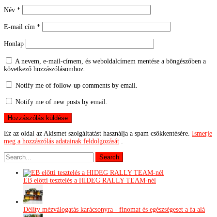
Név
*
E-mail cím
*
Honlap
A nevem, e-mail-címem, és weboldalcímem mentése a böngészőben a
következő hozzászólásomhoz.
Notify me of follow-up comments by email.
Notify me of new posts by email.
Ez az oldal az Akismet szolgáltatást használja a spam csökkentésére.
Ismerje
meg a hozzászólás adatainak feldolgozását
.
EB előtti tesztelés a HIDEG RALLY TEAM-nél
Délity mézválogatás karácsonyra - finomat és egészségeset a fa alá