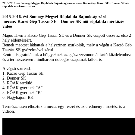
2015-2016. évi Somogy Megyei Röplabda Bajnokság záró meccse: Kacsó Gép Taszár SE – Donner SK női
röplabda mérkőzés – videó
2015-2016. évi Somogy Megyei Röplabda Bajnokság záró
meccse: Kacsó Gép Taszár SE – Donner SK női röplabda mérkőzés –
videó
Május 11-én a Kacsó Gép Taszár SE és a Donner SK csapott össze az első 2
hely eldöntéséért.
Remek meccset láthattak a helyszínen szurkolók, mely a végén a Kacsó Gép
Taszárt SE győzelmével zárul.
Ezúton is gratulálunk a hölgyeknek az egész szezonon át tartó küzdelemhez
és a természetesen mindhárom dobogós csapatnak külön is.
A végső sorrend:
1. Kacsó Gép Taszár SE
2. Donner SK
3. RÖAK serdülő
4. RÖAK gyermek “A”
5. RÖAK gyermek “B”
6. Nagybajom RK
Természetesen elhoztuk a meccs egy részét és az eredmény hirdetést is a
videón.