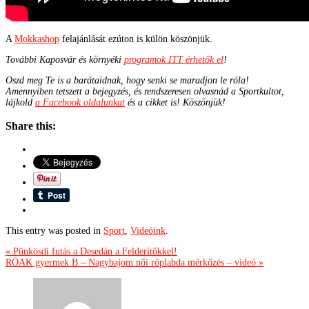
A
Mokkashop
felajánlását ezúton is külön köszönjük.
További Kaposvár és környéki
programok ITT érhetők el
!
Oszd meg Te is a barátaidnak, hogy senki se maradjon le róla!
Amennyiben tetszett a bejegyzés, és rendszeresen olvasnád a Sportkultot,
lájkold
a Facebook oldalunkat
és a cikket is! Köszönjük!
Share this:
This entry was posted in
Sport
,
Videóink
.
« Pünkösdi futás a Desedán a Felderítőkkel!
RÖAK gyermek B – Nagybajom női röplabda mérkőzés – videó »