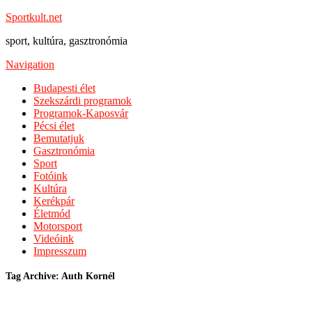
Sportkult.net
sport, kultúra, gasztronómia
Navigation
Budapesti élet
Szekszárdi programok
Programok-Kaposvár
Pécsi élet
Bemutatjuk
Gasztronómia
Sport
Fotóink
Kultúra
Kerékpár
Életmód
Motorsport
Videóink
Impresszum
Tag Archive: Auth Kornél