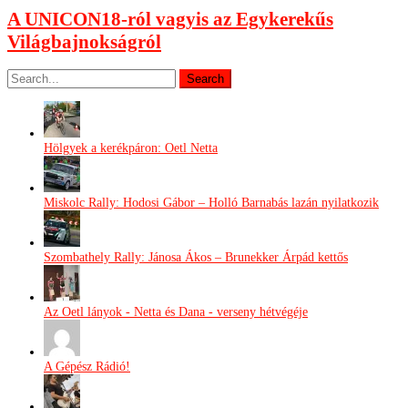
A UNICON18-ról vagyis az Egykerekűs
Világbajnokságról
Hölgyek a kerékpáron: Oetl Netta
Miskolc Rally: Hodosi Gábor – Holló Barnabás lazán nyilatkozik
Szombathely Rally: Jánosa Ákos – Brunekker Árpád kettős
Az Oetl lányok - Netta és Dana - verseny hétvégéje
A Gépész Rádió!