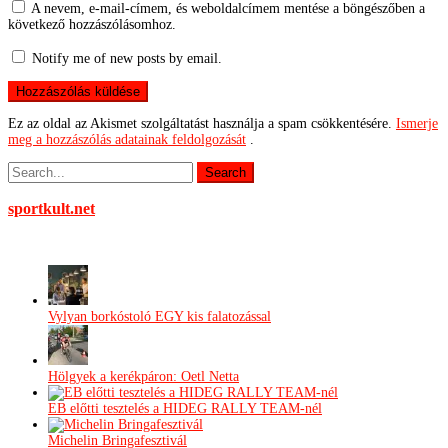
A nevem, e-mail-címem, és weboldalcímem mentése a böngészőben a
következő hozzászólásomhoz.
Notify me of new posts by email.
Ez az oldal az Akismet szolgáltatást használja a spam csökkentésére.
Ismerje
meg a hozzászólás adatainak feldolgozását
.
sportkult.net
Vylyan borkóstoló EGY kis falatozással
Hölgyek a kerékpáron: Oetl Netta
EB előtti tesztelés a HIDEG RALLY TEAM-nél
Michelin Bringafesztivál