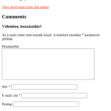
View more posts from this author
Comments
Vélemény, hozzászólás?
Az e-mail-címet nem tesszük közzé.
A kötelező mezőket
*
karakterrel
jelöltük
Hozzászólás
Név
*
E-mail cím
*
Honlap