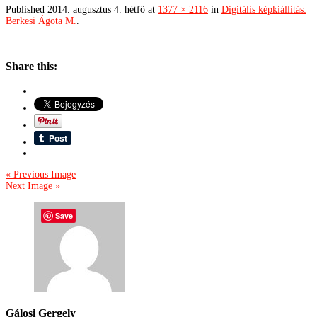
Published
2014. augusztus 4. hétfő
at
1377 × 2116
in
Digitális képkiállítás:
Berkesi Ágota M.
.
Share this:
« Previous Image
Next Image »
Save
Gálosi Gergely