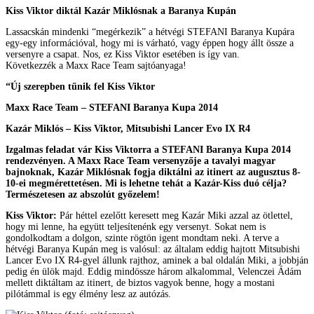
Kiss Viktor diktál Kazár Miklósnak a Baranya Kupán
Lassacskán mindenki “megérkezik” a hétvégi STEFANI Baranya Kupára
egy-egy információval, hogy mi is várható, vagy éppen hogy állt össze a
versenyre a csapat. Nos, ez Kiss Viktor esetében is így van.
Következzék a Maxx Race Team sajtóanyaga!
“Új szerepben tűnik fel Kiss Viktor
Maxx Race Team – STEFANI Baranya Kupa 2014
Kazár Miklós – Kiss Viktor, Mitsubishi Lancer Evo IX R4
Izgalmas feladat vár Kiss Viktorra a STEFANI Baranya Kupa 2014
rendezvényen. A Maxx Race Team versenyzője a tavalyi magyar
bajnoknak, Kazár Miklósnak fogja diktálni az itinert az augusztus 8-
10-ei megmérettetésen. Mi is lehetne tehát a Kazár-Kiss duó célja?
Természetesen az abszolút győzelem!
Kiss Viktor:
Pár héttel ezelőtt keresett meg Kazár Miki azzal az ötlettel,
hogy mi lenne, ha együtt teljesítenénk egy versenyt. Sokat nem is
gondolkodtam a dolgon, szinte rögtön igent mondtam neki. A terve a
hétvégi Baranya Kupán meg is valósul: az általam eddig hajtott Mitsubishi
Lancer Evo IX R4-gyel állunk rajthoz, aminek a bal oldalán Miki, a jobbján
pedig én ülök majd. Eddig mindössze három alkalommal, Velenczei Ádám
mellett diktáltam az itinert, de biztos vagyok benne, hogy a mostani
pilótámmal is egy élmény lesz az autózás.