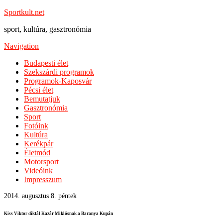
Sportkult.net
sport, kultúra, gasztronómia
Navigation
Budapesti élet
Szekszárdi programok
Programok-Kaposvár
Pécsi élet
Bemutatjuk
Gasztronómia
Sport
Fotóink
Kultúra
Kerékpár
Életmód
Motorsport
Videóink
Impresszum
2014. augusztus 8. péntek
Kiss Viktor diktál Kazár Miklósnak a Baranya Kupán