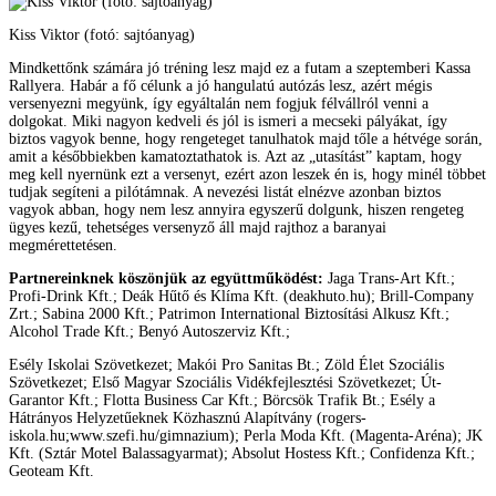
Kiss Viktor (fotó: sajtóanyag)
Mindkettőnk számára jó tréning lesz majd ez a futam a szeptemberi Kassa
Rallyera. Habár a fő célunk a jó hangulatú autózás lesz, azért mégis
versenyezni megyünk, így egyáltalán nem fogjuk félvállról venni a
dolgokat. Miki nagyon kedveli és jól is ismeri a mecseki pályákat, így
biztos vagyok benne, hogy rengeteget tanulhatok majd tőle a hétvége során,
amit a későbbiekben kamatoztathatok is. Azt az „utasítást” kaptam, hogy
meg kell nyernünk ezt a versenyt, ezért azon leszek én is, hogy minél többet
tudjak segíteni a pilótámnak. A nevezési listát elnézve azonban biztos
vagyok abban, hogy nem lesz annyira egyszerű dolgunk, hiszen rengeteg
ügyes kezű, tehetséges versenyző áll majd rajthoz a baranyai
megmérettetésen.
Partnereinknek köszönjük az együttműködést:
Jaga Trans-Art Kft.;
Profi-Drink Kft.; Deák Hűtő és Klíma Kft. (deakhuto.hu); Brill-Company
Zrt.; Sabina 2000 Kft.; Patrimon International Biztosítási Alkusz Kft.;
Alcohol Trade Kft.; Benyó Autoszerviz Kft.;
Esély Iskolai Szövetkezet; Makói Pro Sanitas Bt.; Zöld Élet Szociális
Szövetkezet; Első Magyar Szociális Vidékfejlesztési Szövetkezet; Út-
Garantor Kft.; Flotta Business Car Kft.; Börcsök Trafik Bt.; Esély a
Hátrányos Helyzetűeknek Közhasznú Alapítvány (rogers-
iskola.hu;www.szefi.hu/gimnazium); Perla Moda Kft. (Magenta-Aréna); JK
Kft. (Sztár Motel Balassagyarmat); Absolut Hostess Kft.; Confidenza Kft.;
Geoteam Kft.