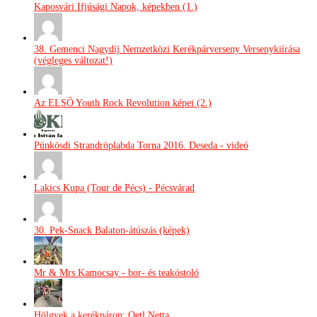
Kaposvári Ifjúsági Napok, képekben (1.)
38. Gemenci Nagydíj Nemzetközi Kerékpárverseny Versenykiírása
(végleges változat!)
Az ELSŐ Youth Rock Revolution képei (2.)
Pünkösdi Strandröplabda Torna 2016. Deseda - videó
Lakics Kupa (Tour de Pécs) - Pécsvárad
30. Pek-Snack Balaton-átúszás (képek)
Mr & Mrs Kamocsay - bor- és teakóstoló
Hölgyek a kerékpáron: Oetl Netta