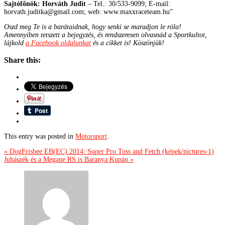
Sajtófőnök: Horváth Judit
– Tel.: 30/533-9099; E-mail:
horvath.juditka@gmail.com; web: www.maxxraceteam.hu”
Oszd meg Te is a barátaidnak, hogy senki se maradjon le róla!
Amennyiben tetszett a bejegyzés, és rendszeresen olvasnád a Sportkultot,
lájkold
a Facebook oldalunkat
és a cikket is! Köszönjük!
Share this:
This entry was posted in
Motorsport
.
« DogFrisbee EB(EC) 2014: Super Pro Toss and Fetch (képek/pictures-1)
Juhászék és a Megane RS is Baranya Kupán »