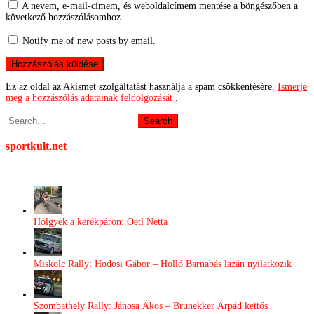
A nevem, e-mail-címem, és weboldalcímem mentése a böngészőben a
következő hozzászólásomhoz.
Notify me of new posts by email.
Ez az oldal az Akismet szolgáltatást használja a spam csökkentésére.
Ismerje
meg a hozzászólás adatainak feldolgozását
.
sportkult.net
Hölgyek a kerékpáron: Oetl Netta
Miskolc Rally: Hodosi Gábor – Holló Barnabás lazán nyilatkozik
Szombathely Rally: Jánosa Ákos – Brunekker Árpád kettős