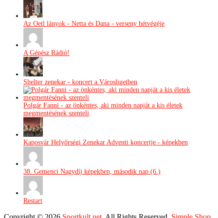
Az Oetl lányok - Netta és Dana - verseny hétvégéje
A Gépész Rádió!
Shelter zenekar - koncert a Városligetben
Polgár Fanni - az önkéntes, aki minden napját a kis életek
megmentésének szenteli
Kaposvár Helyőrségi Zenekar Adventi koncertje - képekben
38. Gemenci Nagydíj képekben, második nap (6.)
Restart
Copyright © 2026
Sportkult.net
. All Rights Reserved.
Simple Shop