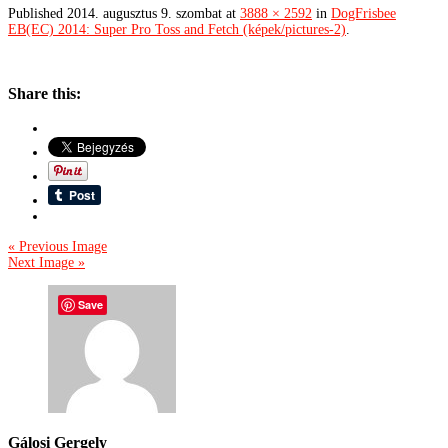
Published
2014. augusztus 9. szombat
at
3888 × 2592
in
DogFrisbee
EB(EC) 2014: Super Pro Toss and Fetch (képek/pictures-2)
.
Share this:
« Previous Image
Next Image »
Save
Gálosi Gergely