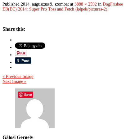
Published
2014. augusztus 9. szombat
at
3888 × 2592
in
DogFrisbee
EB(EC) 2014: Super Pro Toss and Fetch (képek/pictures-2)
.
Share this:
« Previous Image
Next Image »
Save
Gálosi Gergely