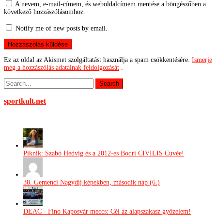
A nevem, e-mail-címem, és weboldalcímem mentése a böngészőben a
következő hozzászólásomhoz.
Notify me of new posts by email.
Ez az oldal az Akismet szolgáltatást használja a spam csökkentésére.
Ismerje
meg a hozzászólás adatainak feldolgozását
.
sportkult.net
Piknik: Szabó Hedvig és a 2012-es Bodri CIVILIS Cuvée!
38. Gemenci Nagydíj képekben, második nap (6.)
DEAC - Fino Kaposvár meccs: Cél az alapszakasz győzelem!