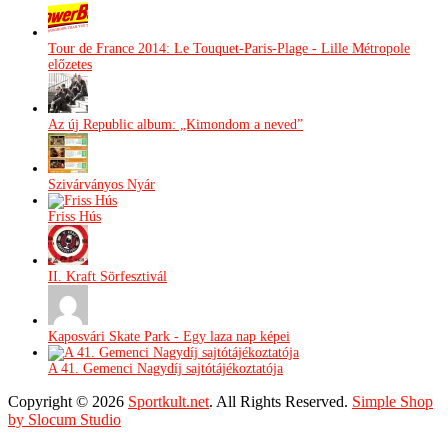
Tour de France 2014: Le Touquet-Paris-Plage - Lille Métropole
előzetes
Az új Republic album: „Kimondom a neved”
Szivárványos Nyár
Friss Hús
II. Kraft Sörfesztivál
Kaposvári Skate Park - Egy laza nap képei
A 41. Gemenci Nagydíj sajtótájékoztatója
Copyright © 2026
Sportkult.net
. All Rights Reserved.
Simple Shop
by Slocum Studio