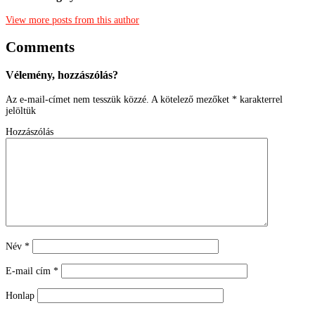
View more posts from this author
Comments
Vélemény, hozzászólás?
Az e-mail-címet nem tesszük közzé.
A kötelező mezőket
*
karakterrel
jelöltük
Hozzászólás
Név
*
E-mail cím
*
Honlap