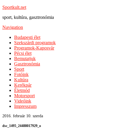
Sportkult.net
sport, kultúra, gasztronómia
Navigation
Budapesti élet
Szekszárdi programok
Programok-Kaposvár
Pécsi élet
Bemutatjuk
Gasztronómia
Sport
Fotóink
Kultúra
Kerékpár
Életmód
Motorsport
Videóink
Impresszum
2016. február 10. szerda
dsc_1495_24488017929_o