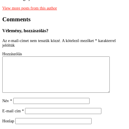
View more posts from this author
Comments
Vélemény, hozzászólás?
Az e-mail-címet nem tesszük közzé.
A kötelező mezőket
*
karakterrel
jelöltük
Hozzászólás
Név
*
E-mail cím
*
Honlap