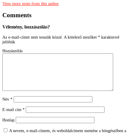
View more posts from this author
Comments
Vélemény, hozzászólás?
Az e-mail-címet nem tesszük közzé.
A kötelező mezőket
*
karakterrel
jelöltük
Hozzászólás
Név
*
E-mail cím
*
Honlap
A nevem, e-mail-címem, és weboldalcímem mentése a böngészőben a