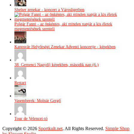
Shelter zenekar - koncert a Városligetben
Polgár Fanni - az önkéntes, aki minden napját a kis életek
megmentésének szenteli
Kaposvár Helyőrségi Zenekar Adventi koncertje - képekben
38. Gemenci Nagydíj képekben, második nap (6.)
Restart
Vasemberek: Molnár Gergő
Tour de Velencei-tó
Copyright © 2026
Sportkult.net
. All Rights Reserved.
Simple Shop
by Slocum Studio