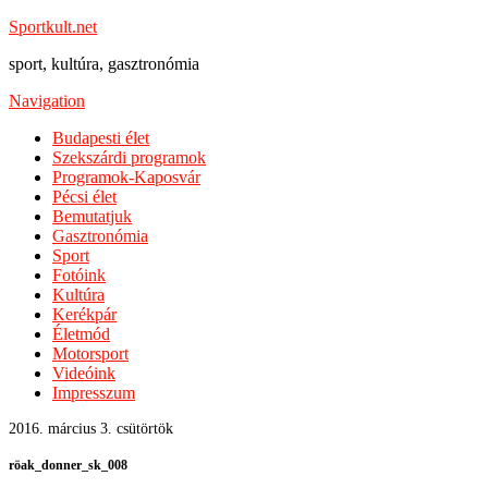
Sportkult.net
sport, kultúra, gasztronómia
Navigation
Budapesti élet
Szekszárdi programok
Programok-Kaposvár
Pécsi élet
Bemutatjuk
Gasztronómia
Sport
Fotóink
Kultúra
Kerékpár
Életmód
Motorsport
Videóink
Impresszum
2016. március 3. csütörtök
röak_donner_sk_008