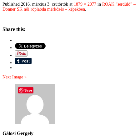
Published
2016. március 3. csütörtök
at
1879 × 2077
in
RÖAK “serdülő” –
Donner SK női röplabda mérkőzés – képekben
.
Share this:
Next Image »
Save
Gálosi Gergely