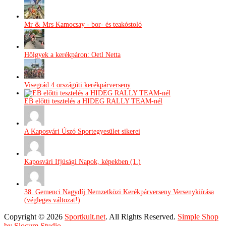
Mr & Mrs Kamocsay - bor- és teakóstoló
Hölgyek a kerékpáron: Oetl Netta
Visegrád 4 országúti kerékpárverseny
EB előtti tesztelés a HIDEG RALLY TEAM-nél
A Kaposvári Úszó Sportegyesület sikerei
Kaposvári Ifjúsági Napok, képekben (1.)
38. Gemenci Nagydíj Nemzetközi Kerékpárverseny Versenykiírása
(végleges változat!)
Copyright © 2026
Sportkult.net
. All Rights Reserved.
Simple Shop
by Slocum Studio