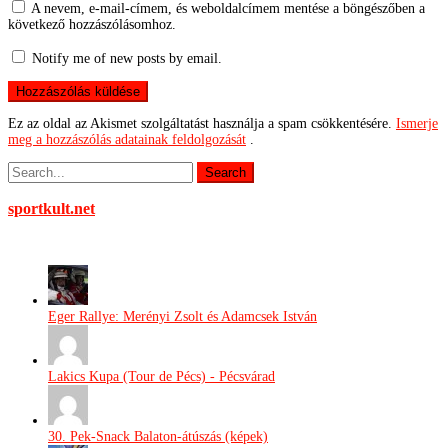
A nevem, e-mail-címem, és weboldalcímem mentése a böngészőben a
következő hozzászólásomhoz.
Notify me of new posts by email.
Ez az oldal az Akismet szolgáltatást használja a spam csökkentésére.
Ismerje
meg a hozzászólás adatainak feldolgozását
.
sportkult.net
Eger Rallye: Merényi Zsolt és Adamcsek István
Lakics Kupa (Tour de Pécs) - Pécsvárad
30. Pek-Snack Balaton-átúszás (képek)