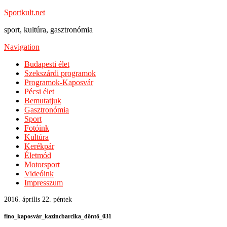
Sportkult.net
sport, kultúra, gasztronómia
Navigation
Budapesti élet
Szekszárdi programok
Programok-Kaposvár
Pécsi élet
Bemutatjuk
Gasztronómia
Sport
Fotóink
Kultúra
Kerékpár
Életmód
Motorsport
Videóink
Impresszum
2016. április 22. péntek
fino_kaposvár_kazincbarcika_döntő_031