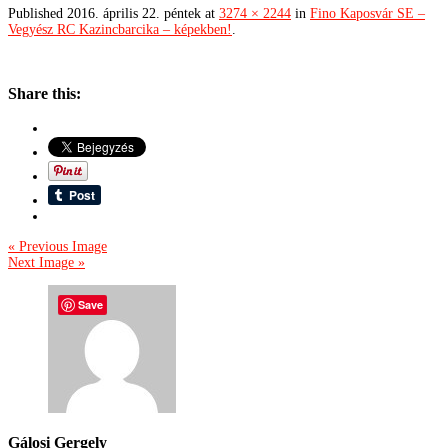
Published
2016. április 22. péntek
at
3274 × 2244
in
Fino Kaposvár SE –
Vegyész RC Kazincbarcika – képekben!
.
Share this:
« Previous Image
Next Image »
Save
Gálosi Gergely