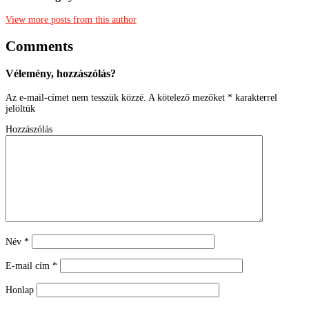
View more posts from this author
Comments
Vélemény, hozzászólás?
Az e-mail-címet nem tesszük közzé.
A kötelező mezőket
*
karakterrel
jelöltük
Hozzászólás
Név
*
E-mail cím
*
Honlap