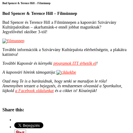
Bud Spencer & Terence Hill – Filmünnep
Bud Spencer & Terence Hill – Filmünnep
Bud Spencer és Terence Hill a Filmünnepen a kaposvári Szivárvány
Kultúrpalotában – akarhatnánk-e ennél jobbat magunknak?
Jegyelővétel október 3-tól!
További információk a Szivárvány Kultúrpalota elérhetőségein, a plakátra
kattintva!
További Kaposvár és környéki
programok ITT érhetők el
!
A kaposvári híreink támogatója:
Oszd meg Te is a barátaidnak, hogy senki se maradjon le róla!
Amennyiben tetszett a bejegyzés, és rendszeresen olvasnád a Sportkultot,
lájkold
a Facebook oldalunkat
és a cikket is! Köszönjük!
Share this: