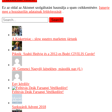
Ez az oldal az Akismet szolgáltatást használja a spam csökkentésére.
Ismerje
meg a hozzászólás adatainak feldolgozását
.
A Kiskertpiac - slow gasztro marketen jártunk
Piknik: Szabó Hedvig és a 2012-es Bodri CIVILIS Cuvée!
38. Gemenci Nagydíj képekben, második nap (6.)
Egy kérdőív
Felhívás Deák Farsangi Vetélkedőre!
Szekszárdi Advent 2018