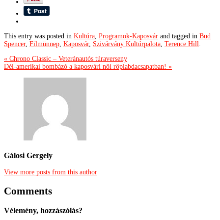
This entry was posted in
Kultúra
,
Programok-Kaposvár
and tagged in
Bud
Spencer
,
Filmünnep
,
Kaposvár
,
Szivárvány Kultúrpalota
,
Terence Hill
.
« Chrono Classic – Veteránautós túraverseny
Dél-amerikai bombázó a kaposvári női röplabdacsapatban! »
Gálosi Gergely
View more posts from this author
Comments
Vélemény, hozzászólás?