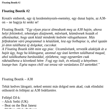
Floating Boutik #2
Floating Boutik #2
Kreatív emberek, egy új kezdeményezés-esemény, egy dunai hajón, az A38-
on – ne hagyja ki senki se!
Floating Boutik: “
Egy olyan piacot álmodtunk meg az A38 hajón, ahova
helyi feltörekvő, tehetséges dizájnerek, művészek, kézművesek hozzák el
alkotásaikat, hogy azok közül mindenki kedvére válogathasson. Más
felfedezésre váró programmal is készülünk, lesz egy bolhapiac is, ahol igazán
jó áron találhatsz új dolgokat, cuccokat.
A Floating Boutik több mint egy piac. Utcaművészek, tervezők alakítják át a
hajót úgy, hogy ha kilátogatsz, azonnal egy úszó kertben találhatod magad,
ahol találkozhatsz barátaiddal, ejtőzhetsz, vagy egyszerűen csak
rákészülhetsz a következő hétre. Fogj egy italt, és relaxálj a kényelmes
lounge-ban. Egész napos chill out terasz vár varázslatos DJ szettekkel.
”
Floating Boutik – A38
Tehát kedves látogató, neked semmi más dolgod nem akad, csak elindulni
otthonról és fellépni az A38 fedélzetére.
Fellépő DJ-k:
– Alick Sethi (UK)
– Beat on the Brat Janesz