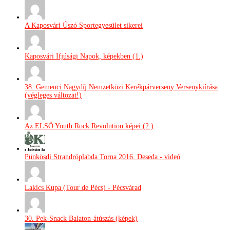
A Kaposvári Úszó Sportegyesület sikerei
Kaposvári Ifjúsági Napok, képekben (1.)
38. Gemenci Nagydíj Nemzetközi Kerékpárverseny Versenykiírása
(végleges változat!)
Az ELSŐ Youth Rock Revolution képei (2.)
Pünkösdi Strandröplabda Torna 2016. Deseda - videó
Lakics Kupa (Tour de Pécs) - Pécsvárad
30. Pek-Snack Balaton-átúszás (képek)