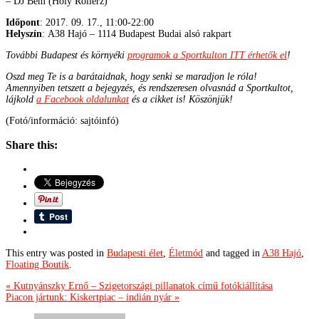
– DJ Bem (Holy Rollerz)
Időpont
: 2017. 09. 17., 11:00-22:00
Helyszín
: A38 Hajó – 1114 Budapest Budai alsó rakpart
További Budapest és környéki
programok a Sportkulton ITT érhetők el
!
Oszd meg Te is a barátaidnak, hogy senki se maradjon le róla!
Amennyiben tetszett a bejegyzés, és rendszeresen olvasnád a Sportkultot,
lájkold
a Facebook oldalunkat
és a cikket is! Köszönjük!
(Fotó/információ: sajtóinfó)
Share this:
This entry was posted in
Budapesti élet
,
Életmód
and tagged in
A38 Hajó
,
Floating Boutik
.
« Kutnyánszky Ernő – Szigetországi pillanatok című fotókiállítása
Piacon jártunk: Kiskertpiac – indián nyár »