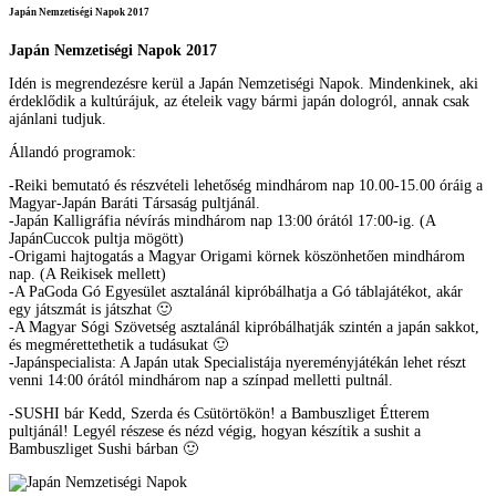
Japán Nemzetiségi Napok 2017
Japán Nemzetiségi Napok 2017
Idén is megrendezésre kerül a Japán Nemzetiségi Napok. Mindenkinek, aki
érdeklődik a kultúrájuk, az ételeik vagy bármi japán dologról, annak csak
ajánlani tudjuk.
Állandó programok:
-Reiki bemutató és részvételi lehetőség mindhárom nap 10.00-15.00 óráig a
Magyar-Japán Baráti Társaság pultjánál.
-Japán Kalligráfia névírás mindhárom nap 13:00 órától 17:00-ig. (A
JapánCuccok pultja mögött)
-Origami hajtogatás a Magyar Origami körnek köszönhetően mindhárom
nap. (A Reikisek mellett)
-A PaGoda Gó Egyesület asztalánál kipróbálhatja a Gó táblajátékot, akár
egy játszmát is játszhat 🙂
-A Magyar Sógi Szövetség asztalánál kipróbálhatják szintén a japán sakkot,
és megmérettethetik a tudásukat 🙂
-Japánspecialista: A Japán utak Specialistája nyereményjátékán lehet részt
venni 14:00 órától mindhárom nap a színpad melletti pultnál.
-SUSHI bár Kedd, Szerda és Csütörtökön! a Bambuszliget Étterem
pultjánál! Legyél részese és nézd végig, hogyan készítik a sushit a
Bambuszliget Sushi bárban 🙂