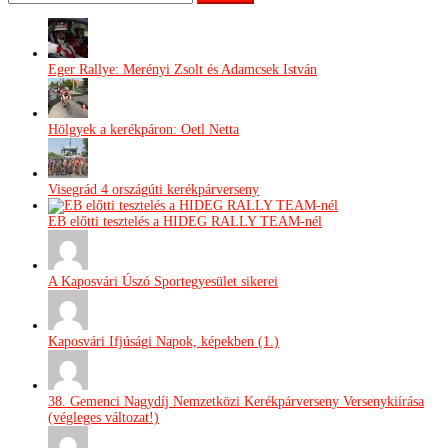
Eger Rallye: Merényi Zsolt és Adamcsek István
Hölgyek a kerékpáron: Oetl Netta
Visegrád 4 országúti kerékpárverseny
EB előtti tesztelés a HIDEG RALLY TEAM-nél
A Kaposvári Úszó Sportegyesület sikerei
Kaposvári Ifjúsági Napok, képekben (1.)
38. Gemenci Nagydíj Nemzetközi Kerékpárverseny Versenykiírása
(végleges változat!)