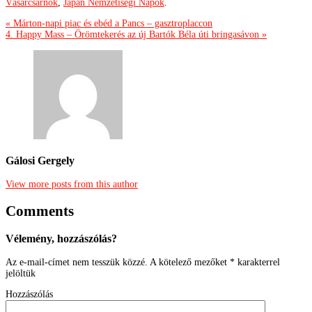
Vásárcsarnok
,
Japán Nemzetiségi Napok
.
« Márton-napi piac és ebéd a Pancs – gasztroplaccon
4. Happy Mass – Örömtekerés az új Bartók Béla úti bringasávon »
Gálosi Gergely
View more posts from this author
Comments
Vélemény, hozzászólás?
Az e-mail-címet nem tesszük közzé.
A kötelező mezőket
*
karakterrel
jelöltük
Hozzászólás