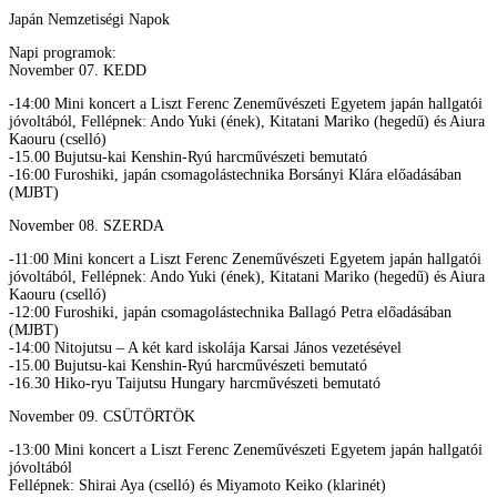
Japán Nemzetiségi Napok
Napi programok:
November 07. KEDD
-14:00 Mini koncert a Liszt Ferenc Zeneművészeti Egyetem japán hallgatói
jóvoltából, Fellépnek: Ando Yuki (ének), Kitatani Mariko (hegedű) és Aiura
Kaouru (cselló)
-15.00 Bujutsu-kai Kenshin-Ryú harcművészeti bemutató
-16:00 Furoshiki, japán csomagolástechnika Borsányi Klára előadásában
(MJBT)
November 08. SZERDA
-11:00 Mini koncert a Liszt Ferenc Zeneművészeti Egyetem japán hallgatói
jóvoltából, Fellépnek: Ando Yuki (ének), Kitatani Mariko (hegedű) és Aiura
Kaouru (cselló)
-12:00 Furoshiki, japán csomagolástechnika Ballagó Petra előadásában
(MJBT)
-14:00 Nitojutsu – A két kard iskolája Karsai János vezetésével
-15.00 Bujutsu-kai Kenshin-Ryú harcművészeti bemutató
-16.30 Hiko-ryu Taijutsu Hungary harcművészeti bemutató
November 09. CSÜTÖRTÖK
-13:00 Mini koncert a Liszt Ferenc Zeneművészeti Egyetem japán hallgatói
jóvoltából
Fellépnek: Shirai Aya (cselló) és Miyamoto Keiko (klarinét)