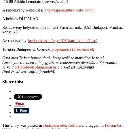
-16:00 Aikido bemutató (szervezés alatt)
A rendezvény weboldala:
http://japankultura.webs.com/
A belépés DÍJTALAN!
Rendezvény helyszíne: Fővám téri Vásárcsarnok, 1093 Budapest, Vámház
körút 1-3.
Az rendezvény
facebook eseménye IDE kattintva található
.
További Budapest és környéki
programok ITT érhetők el
!
Oszd meg Te is a barátaidnak, hogy senki se maradjon le róla!
Amennyiben tetszett a bejegyzés, és rendszeresen olvasnád a Sportkultot,
lájkold
a Facebook oldalunkat
és a cikket is! Köszönjük!
(fotó és szöveg: sajtóinformáció)
Share this:
This entry was posted in
Budapesti élet
,
Kultúra
and tagged in
Fővám téri