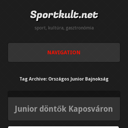
Sportkult.net
sport, kultúra, gasztronómia
NAVIGATION
BUDAPESTI ÉLET
Tag Archive: Országos Junior Bajnokság
SZEKSZÁRDI PROGRAMOK
PROGRAMOK-KAPOSVÁR
Junior döntők Kaposváron
PÉCSI ÉLET