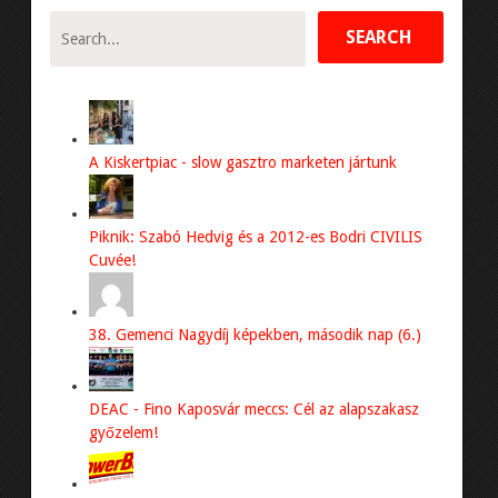
BEMUTATJUK
GASZTRONÓMIA
SPORT
A Kiskertpiac - slow gasztro marketen jártunk
FOTÓINK
Piknik: Szabó Hedvig és a 2012-es Bodri CIVILIS
Cuvée!
KULTÚRA
KERÉKPÁR
38. Gemenci Nagydíj képekben, második nap (6.)
ÉLETMÓD
DEAC - Fino Kaposvár meccs: Cél az alapszakasz
győzelem!
MOTORSPORT