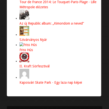
Tour de France 2014: Le Touquet-Paris-Plage - Lille
VIDEÓINK
Métropole előzetes
IMPRESSZUM
Az új Republic album: „Kimondom a neved”
Szivárványos Nyár
Friss Hús
II. Kraft Sörfesztivál
Kaposvári Skate Park - Egy laza nap képei