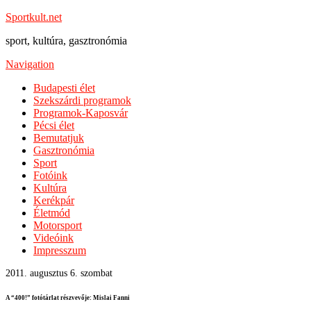
Sportkult.net
sport, kultúra, gasztronómia
Navigation
Budapesti élet
Szekszárdi programok
Programok-Kaposvár
Pécsi élet
Bemutatjuk
Gasztronómia
Sport
Fotóink
Kultúra
Kerékpár
Életmód
Motorsport
Videóink
Impresszum
2011. augusztus 6. szombat
A “400!” fotótárlat részvevője: Mislai Fanni