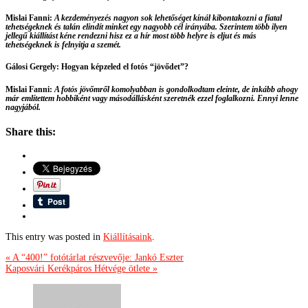
Mislai Fanni
:
A kezdeményezés nagyon sok lehetőséget kínál kibontakozni a fiatal
tehetségeknek és talán elindít minket egy nagyobb cél irányába. Szerintem több ilyen
jellegű kiállítást kéne rendezni hisz ez a hír most több helyre is eljut és más
tehetségeknek is felnyitja a szemét.
Gálosi Gergely:
Hogyan képzeled el fotós “jövődet”?
Mislai Fanni
:
A fotós jövőmről komolyabban is gondolkodtam eleinte, de inkább ahogy
már említettem hobbiként vagy másodállásként szeretnék ezzel foglalkozni. Ennyi lenne
nagyjából.
Share this:
This entry was posted in
Kiállításaink
.
« A “400!” fotótárlat részvevője: Jankó Eszter
Kaposvári Kerékpáros Hétvége ötlete »