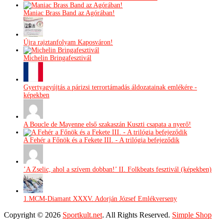
Maniac Brass Band az Agórában!
Újra rajztanfolyam Kaposváron!
Michelin Bringafesztivál
Gyertyagyújtás a párizsi terrortámadás áldozatainak emlékére -
képekben
A Boucle de Mayenne első szakaszán Kuszti csapata a nyerő!
A Fehér a Főnök és a Fekete III. - A trilógia befejeződik
’A Zselic, ahol a szívem dobban!’ II. Folkbeats fesztivál (képekben)
1.MCM-Diamant XXXV. Adorján József Emlékverseny
Copyright © 2026
Sportkult.net
. All Rights Reserved.
Simple Shop