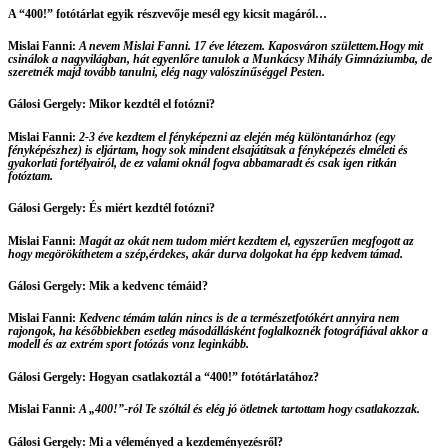
A “
400!
” fotótárlat egyik részvevője mesél egy kicsit magáról…
Mislai Fanni:
A nevem Mislai Fanni. 17 éve létezem. Kaposváron születtem.Hogy mit
csinálok a nagyvilágban, hát egyenlőre tanulok a Munkácsy Mihály Gimnáziumba, de
szeretnék majd tovább tanulni, elég nagy valószínűséggel Pesten.
Gálosi Gergely:
Mikor kezdtél el fotózni?
Mislai Fanni
:
2-3 éve kezdtem el fényképezni az elején még különtanárhoz (egy
fényképészhez) is eljártam, hogy sok mindent elsajátítsak a fényképezés elméleti és
gyakorlati fortélyairól, de ez valami oknál fogva abbamaradt és csak igen ritkán
fotóztam.
Gálosi Gergely:
És miért kezdtél fotózni?
Mislai Fanni
:
Magát az okát nem tudom miért kezdtem el, egyszerűen megfogott az
hogy megörökíthetem a szép,érdekes, akár durva dolgokat ha épp kedvem támad.
Gálosi Gergely:
Mik a kedvenc témáid?
Mislai Fanni
:
Kedvenc témám talán nincs is de a természetfotókért annyira nem
rajongok, ha későbbiekben esetleg másodállásként foglalkoznék fotográfiával akkor a
modell és az extrém sport fotózás vonz leginkább.
Gálosi Gergely:
Hogyan csatlakoztál a “
400!
” fotótárlatához?
Mislai Fanni
:
A „400!”-ról Te szóltál és elég jó ötletnek tartottam hogy csatlakozzak.
Gálosi Gergely:
Mi a véleményed a kezdeményezésről?