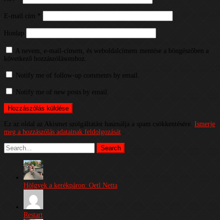
E-mail cím
*
Honlap
A nevem, e-mail-címem, és weboldalcímem mentése a böngészőben a
következő hozzászólásomhoz.
Notify me of follow-up comments by email.
Notify me of new posts by email.
Ez az oldal az Akismet szolgáltatást használja a spam csökkentésére.
Ismerje
meg a hozzászólás adatainak feldolgozását
.
Hölgyek a kerékpáron: Oetl Netta
Restart