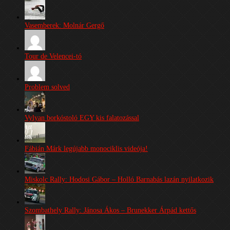
Vasemberek: Molnár Gergő
Tour de Velencei-tó
Problem solved
Vylyan borkóstoló EGY kis falatozással
Fábián Márk legújabb monociklis videója!
Miskolc Rally: Hodosi Gábor – Holló Barnabás lazán nyilatkozik
Szombathely Rally: Jánosa Ákos – Brunekker Árpád kettős