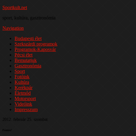
Sportkult.net
sport, kultúra, gasztronómia
Navigation
Budapesti élet
Szekszárdi programok
Programok-Kaposvár
Pécsi élet
Bemutatjuk
Gasztronómia
Sport
Fotóink
Kultúra
Kerékpár
Életmód
Motorsport
Videóink
Impresszum
2012. február 25. szombat
Fontos!