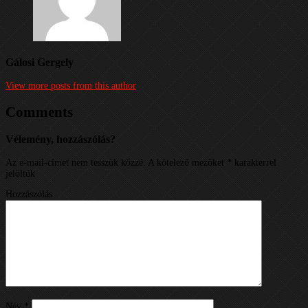
Gálosi Gergely
View more posts from this author
Comments
Vélemény, hozzászólás?
Az e-mail-címet nem tesszük közzé.
A kötelező mezőket
*
karakterrel
jelöltük
Hozzászólás
Név
*