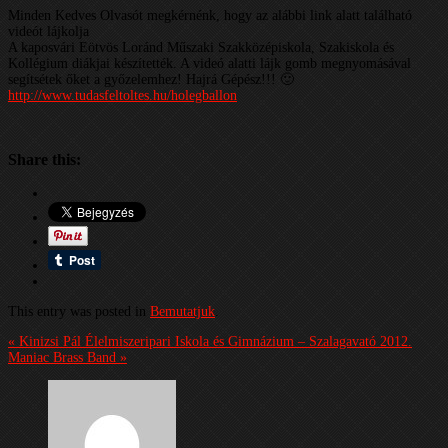
Minden Kedves Olvasót megkérnénk, hogy az alábbi link alatt található
videót lájkolja
A kaposvári Eötvös Loránd Műszaki Szakközépiskola, Szakiskola és
Kollégium diákjai készítették. A videó alatti lájk gomb megnyomásával
segítsétek őket a győzelemhez! Hajrá Gépész!!! 🙂
http://www.tudasfeltoltes.hu/holegballon
Share this:
This entry was posted in
Bemutatjuk
.
« Kinizsi Pál Élelmiszeripari Iskola és Gimnázium – Szalagavató 2012.
Maniac Brass Band »