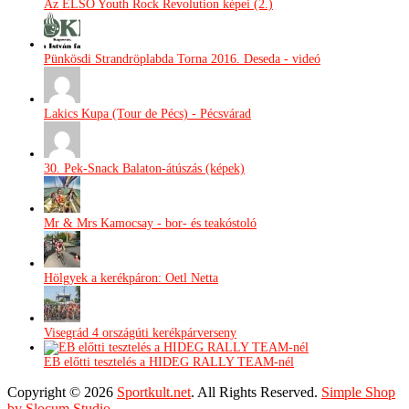
Az ELSŐ Youth Rock Revolution képei (2.)
Pünkösdi Strandröplabda Torna 2016. Deseda - videó
Lakics Kupa (Tour de Pécs) - Pécsvárad
30. Pek-Snack Balaton-átúszás (képek)
Mr & Mrs Kamocsay - bor- és teakóstoló
Hölgyek a kerékpáron: Oetl Netta
Visegrád 4 országúti kerékpárverseny
EB előtti tesztelés a HIDEG RALLY TEAM-nél
Copyright © 2026
Sportkult.net
. All Rights Reserved.
Simple Shop
by Slocum Studio