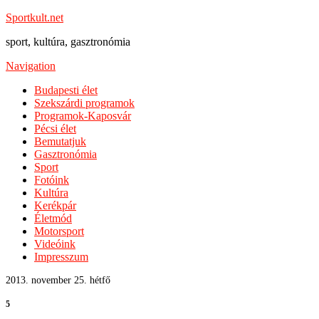
Sportkult.net
sport, kultúra, gasztronómia
Navigation
Budapesti élet
Szekszárdi programok
Programok-Kaposvár
Pécsi élet
Bemutatjuk
Gasztronómia
Sport
Fotóink
Kultúra
Kerékpár
Életmód
Motorsport
Videóink
Impresszum
2013. november 25. hétfő
5