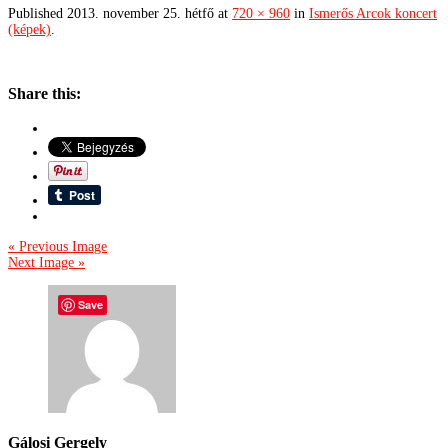
Published
2013. november 25. hétfő
at
720 × 960
in
Ismerős Arcok koncert
(képek)
.
Share this:
« Previous Image
Next Image »
Save
Gálosi Gergely