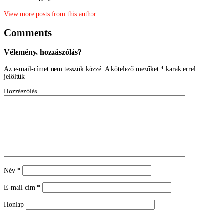
View more posts from this author
Comments
Vélemény, hozzászólás?
Az e-mail-címet nem tesszük közzé.
A kötelező mezőket
*
karakterrel
jelöltük
Hozzászólás
Név
*
E-mail cím
*
Honlap