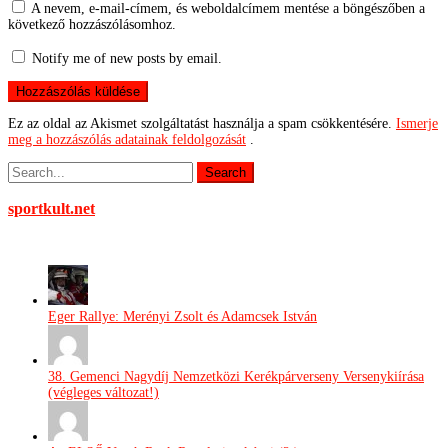
A nevem, e-mail-címem, és weboldalcímem mentése a böngészőben a
következő hozzászólásomhoz.
Notify me of new posts by email.
Ez az oldal az Akismet szolgáltatást használja a spam csökkentésére.
Ismerje
meg a hozzászólás adatainak feldolgozását
.
sportkult.net
Eger Rallye: Merényi Zsolt és Adamcsek István
38. Gemenci Nagydíj Nemzetközi Kerékpárverseny Versenykiírása
(végleges változat!)