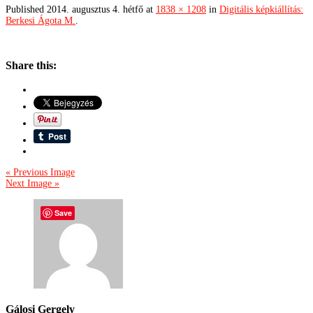
Published
2014. augusztus 4. hétfő
at
1838 × 1208
in
Digitális képkiállítás:
Berkesi Ágota M.
.
Share this:
« Previous Image
Next Image »
Save
Gálosi Gergely