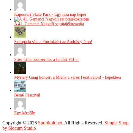
Kaposvári Skate Park - Egy laza nap képei
A 41. Gemenci Nagydíj sajtótájékoztatója
Szimpátia séta a Futrinkáért az Andrássy úton!
Stier Lilla bronzérmes a felnőtt VB-n!
Mystery Gang koncert a Miénk a város Fesztiválon! - képekben
Bem6 Fesztivál
Egy kérdőív
Copyright © 2026
Sportkult.net
. All Rights Reserved.
Simple Shop
by Slocum Studio