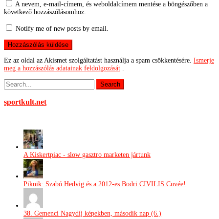
A nevem, e-mail-címem, és weboldalcímem mentése a böngészőben a
következő hozzászólásomhoz.
Notify me of new posts by email.
Ez az oldal az Akismet szolgáltatást használja a spam csökkentésére.
Ismerje
meg a hozzászólás adatainak feldolgozását
.
sportkult.net
A Kiskertpiac - slow gasztro marketen jártunk
Piknik: Szabó Hedvig és a 2012-es Bodri CIVILIS Cuvée!
38. Gemenci Nagydíj képekben, második nap (6.)