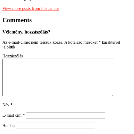
View more posts from this author
Comments
Vélemény, hozzászólás?
Az e-mail-címet nem tesszük közzé.
A kötelező mezőket
*
karakterrel
jelöltük
Hozzászólás
Név
*
E-mail cím
*
Honlap