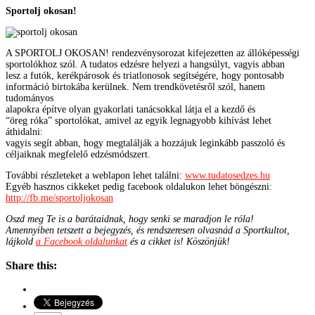
Sportolj okosan!
A SPORTOLJ OKOSAN! rendezvénysorozat kifejezetten az állóképességi
sportolókhoz szól. A tudatos edzésre helyezi a hangsúlyt, vagyis abban
lesz a futók, kerékpárosok és triatlonosok segítségére, hogy pontosabb
információ birtokába kerülnek. Nem trendkövetésről szól, hanem
tudományos
alapokra építve olyan gyakorlati tanácsokkal látja el a kezdő és
“öreg róka” sportolókat, amivel az egyik legnagyobb kihívást lehet
áthidalni:
vagyis segít abban, hogy megtalálják a hozzájuk leginkább passzoló és
céljaiknak megfelelő edzésmódszert.
További részleteket a weblapon lehet találni:
www.tudatosedzes.hu
Egyéb hasznos cikkeket pedig facebook oldalukon lehet böngészni:
http://fb.me/sportoljokosan
Oszd meg Te is a barátaidnak, hogy senki se maradjon le róla!
Amennyiben tetszett a bejegyzés, és rendszeresen olvasnád a Sportkultot,
lájkold
a Facebook oldalunkat
és a cikket is! Köszönjük!
Share this: