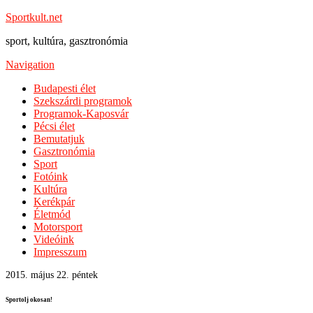
Sportkult.net
sport, kultúra, gasztronómia
Navigation
Budapesti élet
Szekszárdi programok
Programok-Kaposvár
Pécsi élet
Bemutatjuk
Gasztronómia
Sport
Fotóink
Kultúra
Kerékpár
Életmód
Motorsport
Videóink
Impresszum
2015. május 22. péntek
Sportolj okosan!