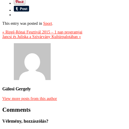
This entry was posted in
Sport
.
« Rippl-Rónai Fesztivál 2015 – 1 nap programjai
Jancsi és Juliska a Szivárvány Kultúrpalotában »
Gálosi Gergely
View more posts from this author
Comments
Vélemény, hozzászólás?