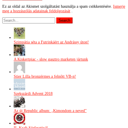
Ez az oldal az Akismet szolgáltatást használja a spam csökkentésére.
Ismerje
meg a hozzászólás adatainak feldolgozását
.
Szimpátia séta a Futrinkáért az Andrássy úton!
A Kiskertpiac - slow gasztro marketen jártunk
Stier Lilla bronzérmes a felnőtt VB-n!
Szekszárdi Advent 2018
Az új Republic album: „Kimondom a neved”
II. Kraft Sörfesztivál