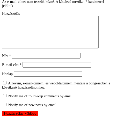
Az e-mail-címet nem tesszük közzé.
A kötelező mezőket
*
karakterrel
jelöltük
Hozzászólás
Név
*
E-mail cím
*
Honlap
A nevem, e-mail-címem, és weboldalcímem mentése a böngészőben a
következő hozzászólásomhoz.
Notify me of follow-up comments by email.
Notify me of new posts by email.