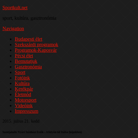
Sportkult.net
sport, kultúra, gasztronómia
Navigation
Budapesti élet
Szekszárdi programok
Programok-Kaposvár
Pécsi élet
Bemutatjuk
Gasztronómia
Sport
Fotóink
Kultúra
Kerékpár
Életmód
Motorsport
Videóink
Impresszum
2015. július 21. kedd
Szentjakabi Nyári Színházi Esték – A folyón túl Itália (képekben)