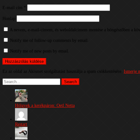
E-mail cím
*
Honlap
A nevem, e-mail-címem, és weboldalcímem mentése a böngészőben a köv
Notify me of follow-up comments by email.
Notify me of new posts by email.
Ez az oldal az Akismet szolgáltatást használja a spam csökkentésére.
Ismerje 
Hölgyek a kerékpáron: Oetl Netta
Restart