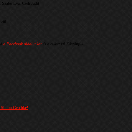
 Szabó Éva, Cseh Judit
készül…
ld
a Facebook oldalunkat
és a cikket is! Köszönjük!
t Simon Geschke!