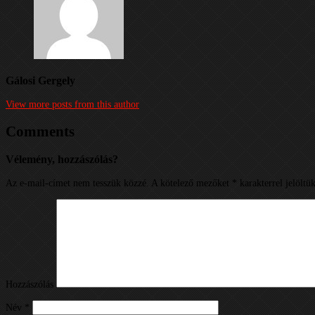
Gálosi Gergely
View more posts from this author
Comments
Vélemény, hozzászólás?
Az e-mail-címet nem tesszük közzé.
A kötelező mezőket
*
karakterrel jelöltü
Hozzászólás
Név
*