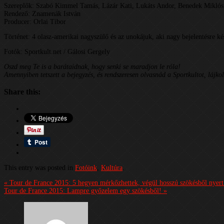
Szereplők: Szabó Kimmel Tamás, Lázár Kati, Lukáts Andor, Benedek Miklós,
Rendező: Znamenák István
Producer: Orlai Tibor
Történet: 4 olasz-amerikai nagyszülő és az unokájuk, aki nagy bejelentésre 
Fotók: Sportkult.net / Gálosi Gergely
Oszd meg Te is a barátaidnak, hogy senki se maradjon le róla!
Amennyiben tetszett a bejegyzés, és rendszeresen olvasnád a Sportkultot, lájko
Share this:
This entry was posted in
Fotóink
,
Kultúra
.
« Tour de France 2015: 5 hegyen mérkőzhettek, végül hosszú szökésből nyer
Tour de France 2015: Lampre győzelem egy szökésből! »