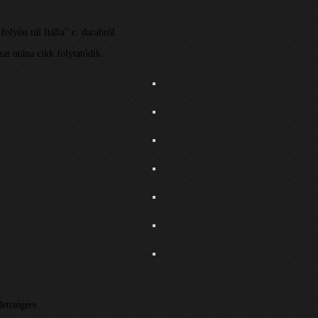
olyón túl Itália” c. darabról.
at utána cikk folytatódik.
ettségére.