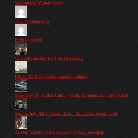
Vasemberek: Molnár Gergő
Tour de Velencei-tó
Problem solved
Vylyan borkóstoló EGY kis falatozással
Fábián Márk legújabb monociklis videója!
Miskolc Rally: Hodosi Gábor – Holló Barnabás lazán nyilatkozik
Szombathely Rally: Jánosa Ákos – Brunekker Árpád kettős
Az Oetl lányok - Netta és Dana - verseny hétvégéje