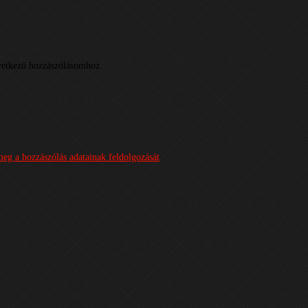
etkező hozzászólásomhoz.
meg a hozzászólás adatainak feldolgozását
.