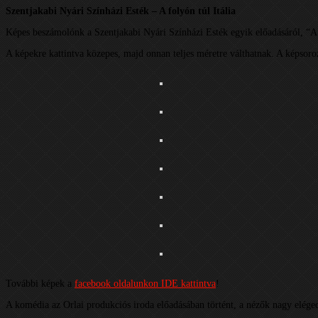
Szentjakabi Nyári Színházi Esték – A folyón túl Itália
Képes beszámolónk a Szentjakabi Nyári Színházi Esték egyik előadásáról, “A f
A képekre kattintva közepes, majd onnan teljes méretre válthatnak. A képsoroz
További képek a
facebook oldalunkon IDE kattintva
!
A komédia az Orlai produkciós iroda előadásában történt, a nézők nagy eléged