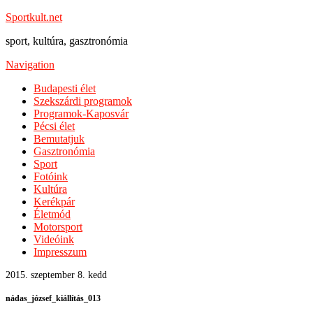
Sportkult.net
sport, kultúra, gasztronómia
Navigation
Budapesti élet
Szekszárdi programok
Programok-Kaposvár
Pécsi élet
Bemutatjuk
Gasztronómia
Sport
Fotóink
Kultúra
Kerékpár
Életmód
Motorsport
Videóink
Impresszum
2015. szeptember 8. kedd
nádas_józsef_kiállítás_013