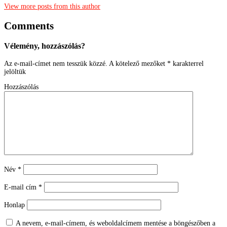
View more posts from this author
Comments
Vélemény, hozzászólás?
Az e-mail-címet nem tesszük közzé.
A kötelező mezőket
*
karakterrel
jelöltük
Hozzászólás
Név
*
E-mail cím
*
Honlap
A nevem, e-mail-címem, és weboldalcímem mentése a böngészőben a