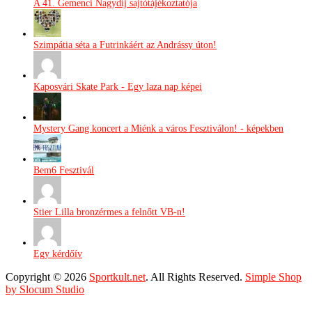
A 41. Gemenci Nagydíj sajtótájékoztatója
Szimpátia séta a Futrinkáért az Andrássy úton!
Kaposvári Skate Park - Egy laza nap képei
Mystery Gang koncert a Miénk a város Fesztiválon! - képekben
Bem6 Fesztivál
Stier Lilla bronzérmes a felnőtt VB-n!
Egy kérdőív
Copyright © 2026
Sportkult.net
. All Rights Reserved.
Simple Shop
by Slocum Studio