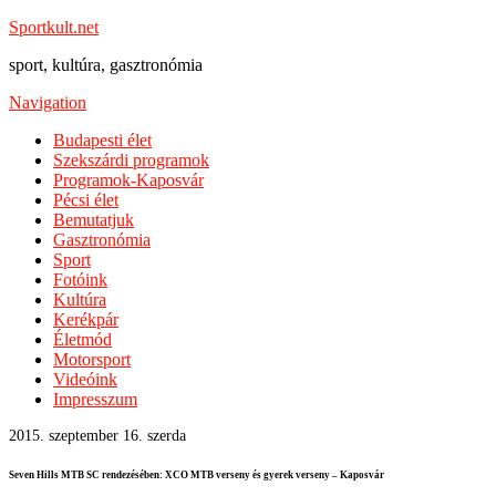
Sportkult.net
sport, kultúra, gasztronómia
Navigation
Budapesti élet
Szekszárdi programok
Programok-Kaposvár
Pécsi élet
Bemutatjuk
Gasztronómia
Sport
Fotóink
Kultúra
Kerékpár
Életmód
Motorsport
Videóink
Impresszum
2015. szeptember 16. szerda
Seven Hills MTB SC rendezésében: XCO MTB verseny és gyerek verseny – Kaposvár