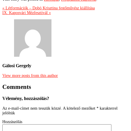
« Létformációk – Dobó Krisztina festőművész kiállítása
IX. Kaposvári Mézfesztivál »
Gálosi Gergely
View more posts from this author
Comments
Vélemény, hozzászólás?
Az e-mail-címet nem tesszük közzé.
A kötelező mezőket
*
karakterrel
jelöltük
Hozzászólás