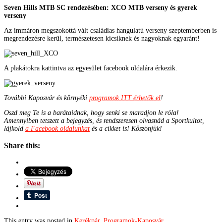
Seven Hills MTB SC rendezésében: XCO MTB verseny és gyerek
verseny
Az immáron megszokottá vált családias hangulatú verseny szeptemberben is
megrendezésre kerül, természetesen kicsiknek és nagyoknak egyaránt!
A plakátokra kattintva az egyesület facebook oldalára érkezik.
További Kaposvár és környéki
programok ITT érhetők el
!
Oszd meg Te is a barátaidnak, hogy senki se maradjon le róla!
Amennyiben tetszett a bejegyzés, és rendszeresen olvasnád a Sportkultot,
lájkold
a Facebook oldalunkat
és a cikket is! Köszönjük!
Share this:
This entry was posted in
Kerékpár
,
Programok-Kaposvár
.