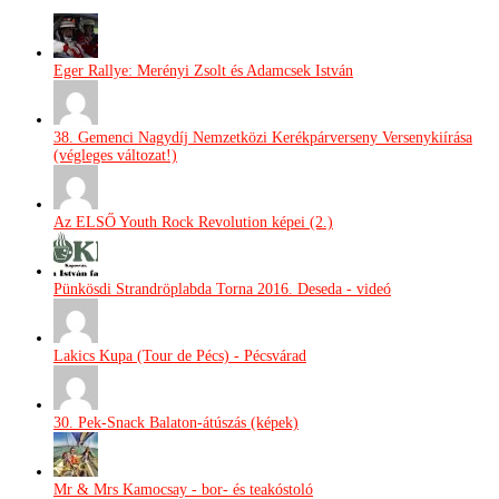
Eger Rallye: Merényi Zsolt és Adamcsek István
38. Gemenci Nagydíj Nemzetközi Kerékpárverseny Versenykiírása
(végleges változat!)
Az ELSŐ Youth Rock Revolution képei (2.)
Pünkösdi Strandröplabda Torna 2016. Deseda - videó
Lakics Kupa (Tour de Pécs) - Pécsvárad
30. Pek-Snack Balaton-átúszás (képek)
Mr & Mrs Kamocsay - bor- és teakóstoló