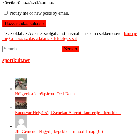
következő hozzászólásomhoz.
Notify me of new posts by email.
Ez az oldal az Akismet szolgáltatást használja a spam csökkentésére.
Ismerje
meg a hozzászólás adatainak feldolgozását
.
sportkult.net
Hölgyek a kerékpáron: Oetl Netta
Kaposvár Helyőrségi Zenekar Adventi koncertje - képekben
38. Gemenci Nagydíj képekben, második nap (6.)