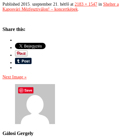
Published
2015. szeptember 21. hétfő
at
2183 × 1547
in
Shelter a
Kaposvári Mézfesztiválon! – koncertképek
.
Share this:
Next Image »
Save
Gálosi Gergely