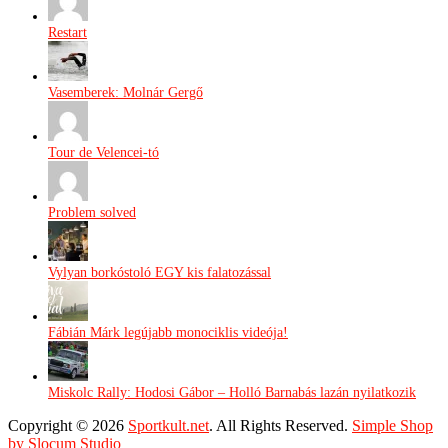
Restart
Vasemberek: Molnár Gergő
Tour de Velencei-tó
Problem solved
Vylyan borkóstoló EGY kis falatozással
Fábián Márk legújabb monociklis videója!
Miskolc Rally: Hodosi Gábor – Holló Barnabás lazán nyilatkozik
Copyright © 2026
Sportkult.net
. All Rights Reserved.
Simple Shop
by Slocum Studio