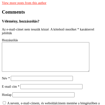
View more posts from this author
Comments
Vélemény, hozzászólás?
Az e-mail-címet nem tesszük közzé.
A kötelező mezőket
*
karakterrel
jelöltük
Hozzászólás
Név
*
E-mail cím
*
Honlap
A nevem, e-mail-címem, és weboldalcímem mentése a böngészőben a