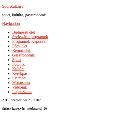
Sportkult.net
sport, kultúra, gasztronómia
Navigation
Budapesti élet
Szekszárdi programok
Programok-Kaposvár
Pécsi élet
Bemutatjuk
Gasztronómia
Sport
Fotóink
Kultúra
Kerékpár
Életmód
Motorsport
Videóink
Impresszum
2015. szeptember 21. hétfő
shelter_kaposvári_mézfesztivál_20