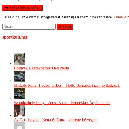
Ez az oldal az Akismet szolgáltatást használja a spam csökkentésére.
Ismerje 
sportkult.net
Hölgyek a kerékpáron: Oetl Netta
Miskolc Rally: Hodosi Gábor – Holló Barnabás lazán nyilatkozik
Szombathely Rally: Jánosa Ákos – Brunekker Árpád kettős
Az Oetl lányok - Netta és Dana - verseny hétvégéje