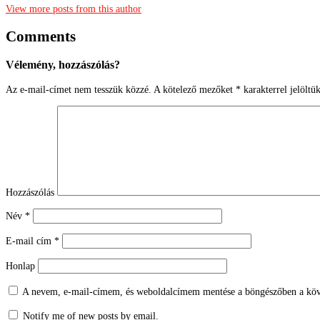
View more posts from this author
Comments
Vélemény, hozzászólás?
Az e-mail-címet nem tesszük közzé.
A kötelező mezőket
*
karakterrel jelöltü
Hozzászólás
Név
*
E-mail cím
*
Honlap
A nevem, e-mail-címem, és weboldalcímem mentése a böngészőben a köv
Notify me of new posts by email.