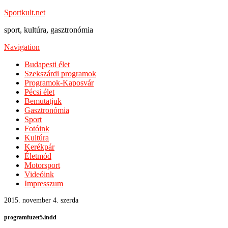
Sportkult.net
sport, kultúra, gasztronómia
Navigation
Budapesti élet
Szekszárdi programok
Programok-Kaposvár
Pécsi élet
Bemutatjuk
Gasztronómia
Sport
Fotóink
Kultúra
Kerékpár
Életmód
Motorsport
Videóink
Impresszum
2015. november 4. szerda
programfuzet5.indd