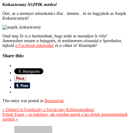
Kiskarácsony ASZPIK módra!
Óóó, az a mennyei mézeskalács illat…hmmm…ki ne hagyjátok az Aszpik
Kiskarácsonyát!
Oszd meg Te is a barátaidnak, hogy senki se maradjon le róla!
Amennyiben tetszett a bejegyzés, és rendszeresen olvasnád a Sportkultot,
lájkold
a Facebook oldalunkat
és a cikket is! Köszönjük!
Share this:
This entry was posted in
Bemutatjuk
.
« Diótörő és Egérkirály a Szivárvány Kultúrpalotában!
Polgár Fanni – az önkéntes, aki minden napját a kis életek megmentésének
szenteli »