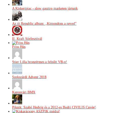
A Kiskertpiac - slow gasztro marketen jártunk
Az új Republic album: „Kimondom a neved”
II. Kraft Sörfesztivál
Friss Hús
Stier Lilla bronzérmes a felnőtt VB-n!
Szekszárdi Advent 2018
Kaposvári BMX
Piknik: Szabó Hedvig és a 2012-es Bodri CIVILIS Cuvée!