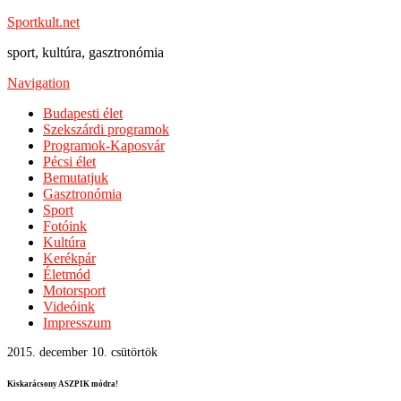
Sportkult.net
sport, kultúra, gasztronómia
Navigation
Budapesti élet
Szekszárdi programok
Programok-Kaposvár
Pécsi élet
Bemutatjuk
Gasztronómia
Sport
Fotóink
Kultúra
Kerékpár
Életmód
Motorsport
Videóink
Impresszum
2015. december 10. csütörtök
Kiskarácsony ASZPIK módra!