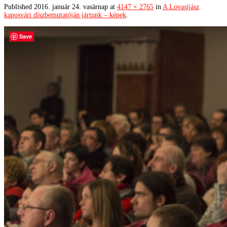
Published
2016. január 24. vasárnap
at
4147 × 2765
in
A Lovasíjász
kaposvári díszbemutatóján jártunk – képek
.
Save