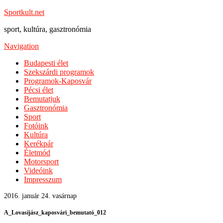
Sportkult.net
sport, kultúra, gasztronómia
Navigation
Budapesti élet
Szekszárdi programok
Programok-Kaposvár
Pécsi élet
Bemutatjuk
Gasztronómia
Sport
Fotóink
Kultúra
Kerékpár
Életmód
Motorsport
Videóink
Impresszum
2016. január 24. vasárnap
A_Lovasíjász_kaposvári_bemutató_012