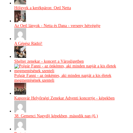
Hölgyek a kerékpáron: Oetl Netta
Az Oetl lányok - Netta és Dana - verseny hétvégéje
A Gépész Rádió!
Shelter zenekar - koncert a Városligetben
Polgár Fanni - az önkéntes, aki minden napját a kis életek
megmentésének szenteli
Kaposvár Helyőrségi Zenekar Adventi koncertje - képekben
38. Gemenci Nagydíj képekben, második nap (6.)