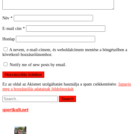
Név
*
E-mail cím
*
Honlap
A nevem, e-mail-címem, és weboldalcímem mentése a böngészőben a
következő hozzászólásomhoz.
Notify me of new posts by email.
Ez az oldal az Akismet szolgáltatást használja a spam csökkentésére.
Ismerje
meg a hozzászólás adatainak feldolgozását
.
sportkult.net