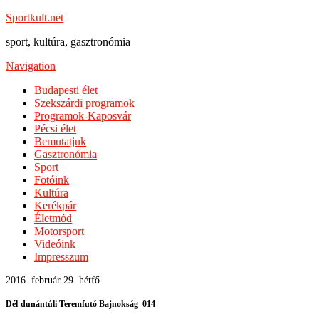
Sportkult.net
sport, kultúra, gasztronómia
Navigation
Budapesti élet
Szekszárdi programok
Programok-Kaposvár
Pécsi élet
Bemutatjuk
Gasztronómia
Sport
Fotóink
Kultúra
Kerékpár
Életmód
Motorsport
Videóink
Impresszum
2016. február 29. hétfő
Dél-dunántúli Teremfutó Bajnokság_014