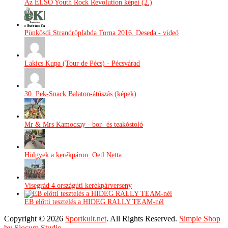
Az ELSŐ Youth Rock Revolution képei (2.)
Pünkösdi Strandröplabda Torna 2016. Deseda - videó
Lakics Kupa (Tour de Pécs) - Pécsvárad
30. Pek-Snack Balaton-átúszás (képek)
Mr & Mrs Kamocsay - bor- és teakóstoló
Hölgyek a kerékpáron: Oetl Netta
Visegrád 4 országúti kerékpárverseny
EB előtti tesztelés a HIDEG RALLY TEAM-nél
Copyright © 2026
Sportkult.net
. All Rights Reserved.
Simple Shop
by Slocum Studio