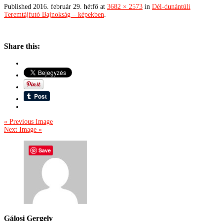
Published
2016. február 29. hétfő
at
3682 × 2573
in
Dél-dunántúli
Teremtájfutó Bajnokság – képekben
.
Share this:
« Previous Image
Next Image »
Save
Gálosi Gergely