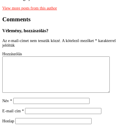
View more posts from this author
Comments
Vélemény, hozzászólás?
Az e-mail-címet nem tesszük közzé.
A kötelező mezőket
*
karakterrel
jelöltük
Hozzászólás
Név
*
E-mail cím
*
Honlap