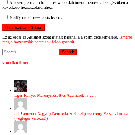
A nevem, e-mail-címem, és weboldalcímem mentése a böngészőben a
következő hozzászólásomhoz.
Notify me of new posts by email.
Ez az oldal az Akismet szolgáltatást használja a spam csökkentésére.
Ismerje
meg a hozzászólás adatainak feldolgozását
.
sportkult.net
Eger Rallye: Merényi Zsolt és Adamcsek István
38. Gemenci Nagydíj Nemzetközi Kerékpárverseny Versenykiírása
(végleges változat!)