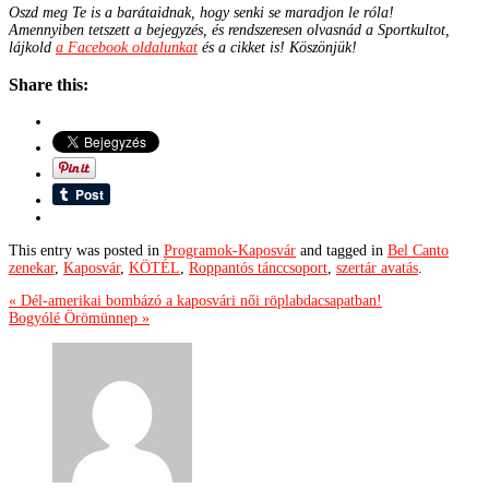
Oszd meg Te is a barátaidnak, hogy senki se maradjon le róla!
Amennyiben tetszett a bejegyzés, és rendszeresen olvasnád a Sportkultot,
lájkold
a Facebook oldalunkat
és a cikket is! Köszönjük!
Share this:
This entry was posted in
Programok-Kaposvár
and tagged in
Bel Canto
zenekar
,
Kaposvár
,
KÖTÉL
,
Roppantós tánccsoport
,
szertár avatás
.
« Dél-amerikai bombázó a kaposvári női röplabdacsapatban!
Bogyólé Örömünnep »