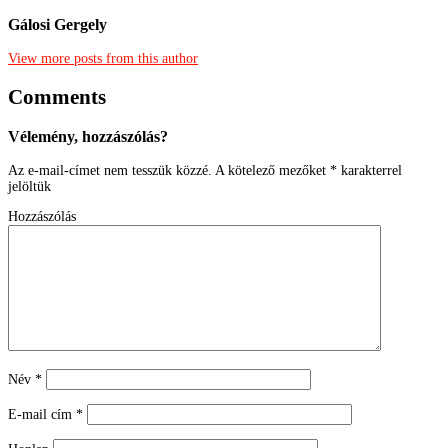
Gálosi Gergely
View more posts from this author
Comments
Vélemény, hozzászólás?
Az e-mail-címet nem tesszük közzé.
A kötelező mezőket
*
karakterrel
jelöltük
Hozzászólás
Név
*
E-mail cím
*