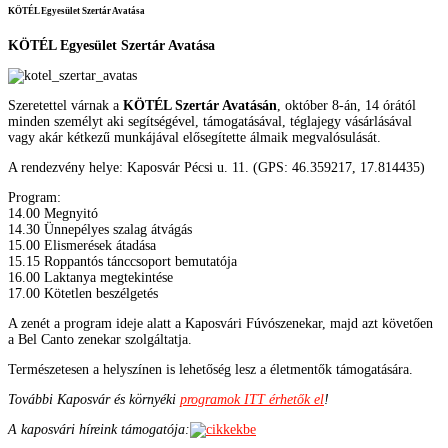
KÖTÉL Egyesület Szertár Avatása
KÖTÉL Egyesület Szertár Avatása
Szeretettel várnak a
KÖTÉL Szertár Avatásán
, október 8-án, 14 órától
minden személyt aki segítségével, támogatásával, téglajegy vásárlásával
vagy akár kétkezű munkájával elősegítette álmaik megvalósulását.
A rendezvény helye: Kaposvár Pécsi u. 11. (GPS: 46.359217, 17.814435)
Program:
14.00 Megnyitó
14.30 Ünnepélyes szalag átvágás
15.00 Elismerések átadása
15.15 Roppantós tánccsoport bemutatója
16.00 Laktanya megtekintése
17.00 Kötetlen beszélgetés
A zenét a program ideje alatt a Kaposvári Fúvószenekar, majd azt követően
a Bel Canto zenekar szolgáltatja.
Természetesen a helyszínen is lehetőség lesz a életmentők támogatására.
További Kaposvár és környéki
programok ITT érhetők el
!
A kaposvári híreink támogatója: