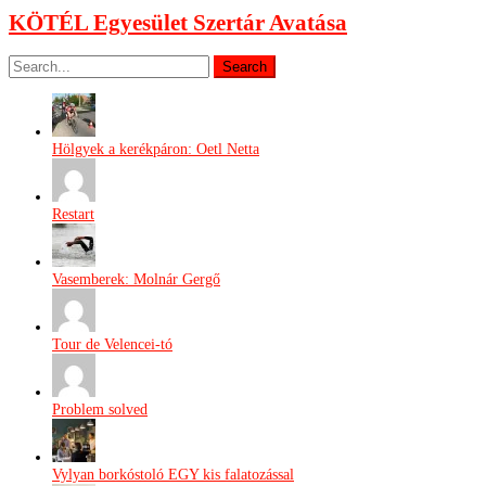
KÖTÉL Egyesület Szertár Avatása
Hölgyek a kerékpáron: Oetl Netta
Restart
Vasemberek: Molnár Gergő
Tour de Velencei-tó
Problem solved
Vylyan borkóstoló EGY kis falatozással