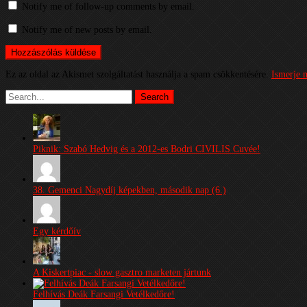
Notify me of follow-up comments by email.
Notify me of new posts by email.
Ez az oldal az Akismet szolgáltatást használja a spam csökkentésére.
Ismerje 
Piknik: Szabó Hedvig és a 2012-es Bodri CIVILIS Cuvée!
38. Gemenci Nagydíj képekben, második nap (6.)
Egy kérdőív
A Kiskertpiac - slow gasztro marketen jártunk
Felhívás Deák Farsangi Vetélkedőre!