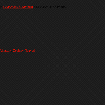
ld
a Facebook oldalunkat
és a cikket is! Köszönjük!
Akusztik
,
Zsolnay Negyed
.