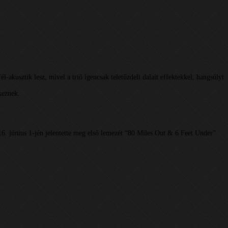
kusztik lesz, mivel a trió igencsak teletűzdeli dalait effektekkel, hangsúlyt
keznek.
16. június 1-jén jelentette meg első lemezét “80 Miles Out & 6 Feet Under”