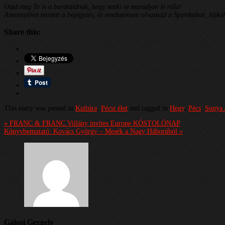
Oszd meg Te is a barátaidnak, hogy senki se maradjon le róla!
Amennyiben tetszett a bejegyzés, és rendszeresen olvasnád a Sportkultot, lájko
Share this:
This entry was posted in
Kultúra
,
Pécsi élet
and tagged in
Hegy
,
Pécs
,
Sonya 
« FRANC & FRANC Villány invites Europe KÓSTOLÓNAP
Könyvbemutató: Kovács György – Mesék a Nagy Háborúból »
Gálosi Gergely