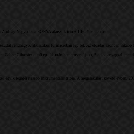
en a Zsolnay Negyedbe a SONYA akusztik trió + HEGY koncertre.
tal rendhagyó, akusztikus formációban lép fel. Az előadás azonban inkább fél-a
nt Celine Gibassier című ep-jük után hamarosan újabb, 5 dalos anyaggal jelent
r egyik legígéretesebb instrumentális triója. A megalakulást követő évben, 20
.