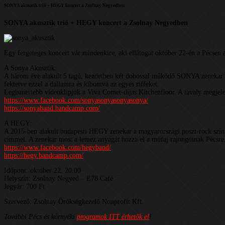
SONYA akusztik trió + HEGY koncert a Zsolnay Negyedben
SONYA akusztik trió + HEGY koncert a Zsolnay Negyedben
Egy fergeteges koncert vár mindenkire, aki ellátogat október 22-én a Pécs
A Sonya Akusztik:
A három éve alakult 5 tagú, kezdetben két dobossal működő SONYA zenekar ezút
fektetve ezzel a dallamra és kibontva az egyes riffeket.
Legismertebb videoklipjük a Viva Comet-díjas Kitchenfloor. A tavaly megjele
https://www.facebook.com/sonyasonyasonyasonya/
https://sonyaband.bandcamp.com/
A HEGY:
A 2015-ben alakult budapesti HEGY zenekar a magyarországi poszt-rock színté
címmel. A zenekar most a lemez anyagát hozza el a műfaj rajongóinak Pécsre
https://www.facebook.com/hegyband/
https://hegy.bandcamp.com/
Időpont: október 22. 20.00
Helyszín: Zsolnay Negyed – E78 Café
Jegyár: 700 Ft
Szervező: Zsolnay Örökségkezelő Nonprofit Kft.
További Pécs és környéki
programok ITT érhetők el
!