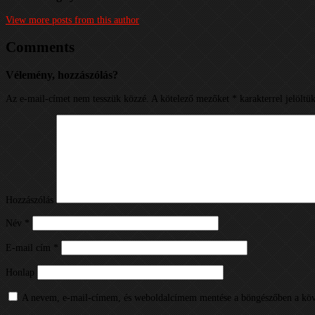
View more posts from this author
Comments
Vélemény, hozzászólás?
Az e-mail-címet nem tesszük közzé.
A kötelező mezőket
*
karakterrel jelöltü
Hozzászólás
Név
*
E-mail cím
*
Honlap
A nevem, e-mail-címem, és weboldalcímem mentése a böngészőben a köv