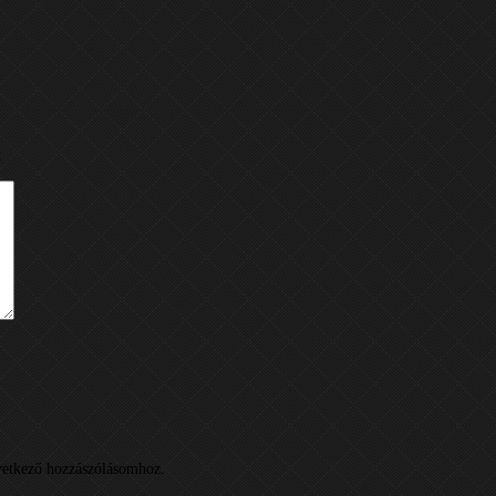
k
etkező hozzászólásomhoz.