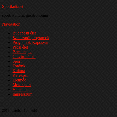
Sportkult.net
sport, kultúra, gasztronómia
Navigation
Budapesti élet
Szekszárdi programok
Programok-Kaposvár
Pécsi élet
Bemutatjuk
Gasztronómia
Sport
Fotóink
Kultúra
Kerékpár
Életmód
Motorsport
Videóink
Impresszum
2016. október 10. hétfő