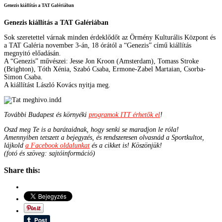
Genezis kiállítás a TAT Galériában
Genezis kiállítás a TAT Galériában
Sok szeretettel várnak minden érdeklődőt az Örmény Kulturális Központ és
a TAT Galéria november 3-án, 18 órától a “Genezis” című kiállítás
megnyitó előadásán.
A “Genezis” művészei: Jesse Jon Kroon (Amsterdam), Tomass Stroke
(Brighton), Tóth Xénia, Szabó Csaba, Ermone-Zabel Martaian, Csorba-
Simon Csaba.
A kiállítást László Kovács nyitja meg.
További Budapest és környéki
programok ITT érhetők el
!
Oszd meg Te is a barátaidnak, hogy senki se maradjon le róla!
Amennyiben tetszett a bejegyzés, és rendszeresen olvasnád a Sportkultot,
lájkold
a Facebook oldalunkat
és a cikket is! Köszönjük!
(fotó és szöveg: sajtóinformáció)
Share this: