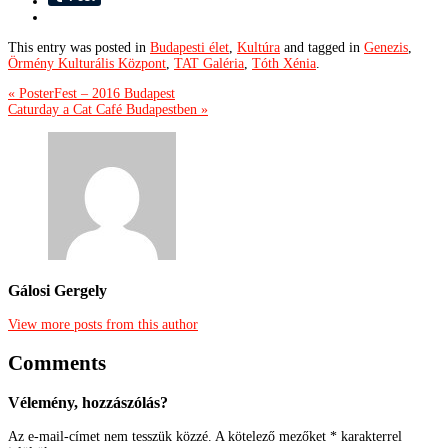
This entry was posted in
Budapesti élet
,
Kultúra
and tagged in
Genezis
,
Örmény Kulturális Központ
,
TAT Galéria
,
Tóth Xénia
.
« PosterFest – 2016 Budapest
Caturday a Cat Café Budapestben »
Gálosi Gergely
View more posts from this author
Comments
Vélemény, hozzászólás?
Az e-mail-címet nem tesszük közzé.
A kötelező mezőket
*
karakterrel