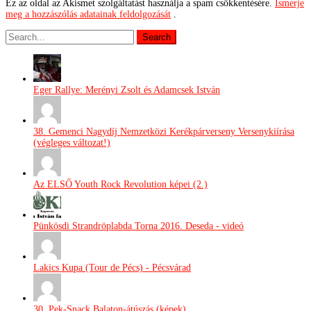
Ez az oldal az Akismet szolgáltatást használja a spam csökkentésére.
Ismerje
meg a hozzászólás adatainak feldolgozását
.
Eger Rallye: Merényi Zsolt és Adamcsek István
38. Gemenci Nagydíj Nemzetközi Kerékpárverseny Versenykiírása
(végleges változat!)
Az ELSŐ Youth Rock Revolution képei (2.)
Pünkösdi Strandröplabda Torna 2016. Deseda - videó
Lakics Kupa (Tour de Pécs) - Pécsvárad
30. Pek-Snack Balaton-átúszás (képek)