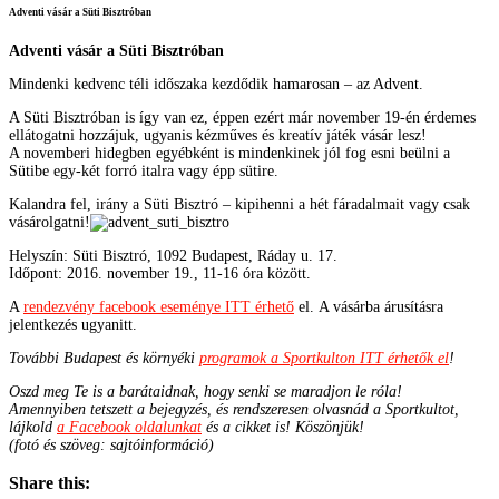
Adventi vásár a Süti Bisztróban
Adventi vásár a Süti Bisztróban
Mindenki kedvenc téli időszaka kezdődik hamarosan – az Advent.
A Süti Bisztróban is így van ez, éppen ezért már november 19-én érdemes
ellátogatni hozzájuk, ugyanis kézműves és kreatív játék vásár lesz!
A novemberi hidegben egyébként is mindenkinek jól fog esni beülni a
Sütibe egy-két forró italra vagy épp sütire.
Kalandra fel, irány a Süti Bisztró – kipihenni a hét fáradalmait vagy csak
vásárolgatni!
Helyszín: Süti Bisztró, 1092 Budapest, Ráday u. 17.
Időpont: 2016. november 19., 11-16 óra között.
A
rendezvény facebook eseménye ITT érhető
el. A vásárba árusításra
jelentkezés ugyanitt.
További Budapest és környéki
programok a Sportkulton ITT érhetők el
!
Oszd meg Te is a barátaidnak, hogy senki se maradjon le róla!
Amennyiben tetszett a bejegyzés, és rendszeresen olvasnád a Sportkultot,
lájkold
a Facebook oldalunkat
és a cikket is! Köszönjük!
(fotó és szöveg: sajtóinformáció)
Share this: