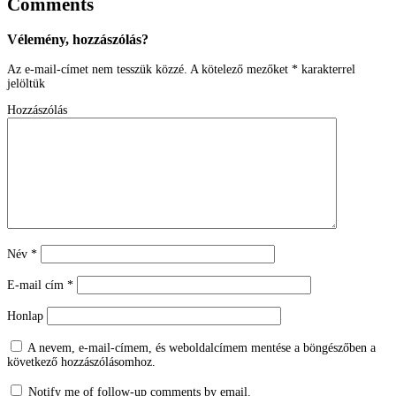
Comments
Vélemény, hozzászólás?
Az e-mail-címet nem tesszük közzé.
A kötelező mezőket
*
karakterrel
jelöltük
Hozzászólás
Név
*
E-mail cím
*
Honlap
A nevem, e-mail-címem, és weboldalcímem mentése a böngészőben a
következő hozzászólásomhoz.
Notify me of follow-up comments by email.