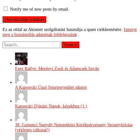
Notify me of new posts by email.
Ez az oldal az Akismet szolgáltatást használja a spam csökkentésére.
Ismerje
meg a hozzászólás adatainak feldolgozását
.
Eger Rallye: Merényi Zsolt és Adamcsek István
A Kaposvári Úszó Sportegyesület sikerei
Kaposvári Ifjúsági Napok, képekben (1.)
38. Gemenci Nagydíj Nemzetközi Kerékpárverseny Versenykiírása
(végleges változat!)