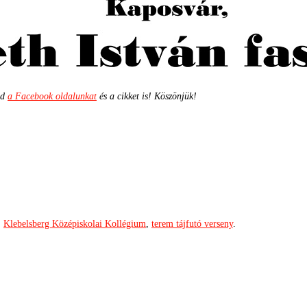
ld
a Facebook oldalunkat
és a cikket is! Köszönjük!
,
Klebelsberg Középiskolai Kollégium
,
terem tájfutó verseny
.