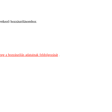
etkező hozzászólásomhoz.
meg a hozzászólás adatainak feldolgozását
.