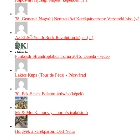
Kaposvári Ifjúsági Napok, képekben (1.)
38. Gemenci Nagydíj Nemzetközi Kerékpárverseny Versenykiírása (vég
Az ELSŐ Youth Rock Revolution képei (2.)
Pünkösdi Strandröplabda Torna 2016. Deseda - videó
Lakics Kupa (Tour de Pécs) - Pécsvárad
30. Pek-Snack Balaton-átúszás (képek)
Mr & Mrs Kamocsay - bor- és teakóstoló
Hölgyek a kerékpáron: Oetl Netta