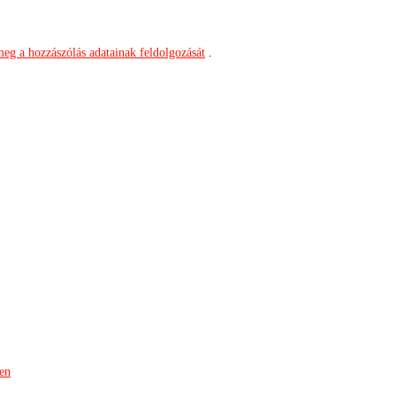
meg a hozzászólás adatainak feldolgozását
.
ben