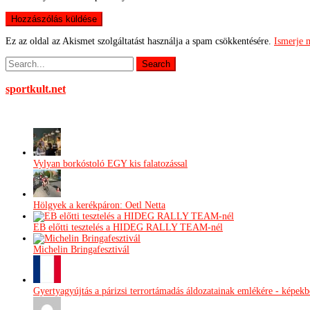
Ez az oldal az Akismet szolgáltatást használja a spam csökkentésére.
Ismerje 
sportkult.net
Vylyan borkóstoló EGY kis falatozással
Hölgyek a kerékpáron: Oetl Netta
EB előtti tesztelés a HIDEG RALLY TEAM-nél
Michelin Bringafesztivál
Gyertyagyújtás a párizsi terrortámadás áldozatainak emlékére - képek