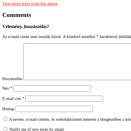
View more posts from this author
Comments
Vélemény, hozzászólás?
Az e-mail-címet nem tesszük közzé.
A kötelező mezőket
*
karakterrel jelöltü
Hozzászólás
Név
*
E-mail cím
*
Honlap
A nevem, e-mail-címem, és weboldalcímem mentése a böngészőben a köv
Notify me of new posts by email.