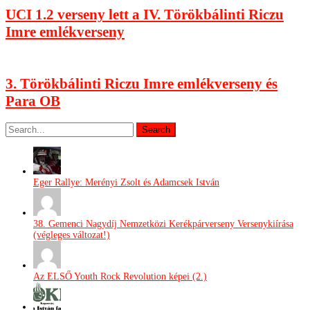
UCI 1.2 verseny lett a IV. Törökbálinti Riczu
Imre emlékverseny
3. Törökbálinti Riczu Imre emlékverseny és
Para OB
Eger Rallye: Merényi Zsolt és Adamcsek István
38. Gemenci Nagydíj Nemzetközi Kerékpárverseny Versenykiírása
(végleges változat!)
Az ELSŐ Youth Rock Revolution képei (2.)