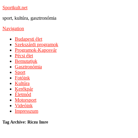
Sportkult.net
sport, kultúra, gasztronómia
Navigation
Budapesti élet
Szekszárdi programok
Programok-Kaposvár
Pécsi élet
Bemutatjuk
Gasztronómia
Sport
Fotóink
Kultúra
Kerékpár
Életmód
Motorsport
Videóink
Impresszum
Tag Archive: Riczu Imre