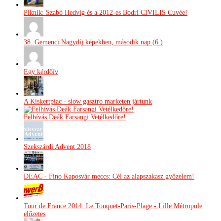
Piknik: Szabó Hedvig és a 2012-es Bodri CIVILIS Cuvée!
38. Gemenci Nagydíj képekben, második nap (6.)
Egy kérdőív
A Kiskertpiac - slow gasztro marketen jártunk
Felhívás Deák Farsangi Vetélkedőre!
Szekszárdi Advent 2018
DEAC - Fino Kaposvár meccs: Cél az alapszakasz győzelem!
Tour de France 2014: Le Touquet-Paris-Plage - Lille Métropole
előzetes