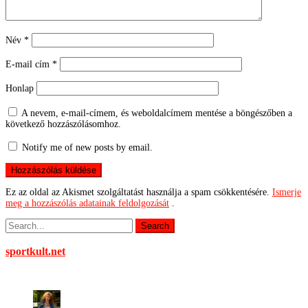
Név
*
E-mail cím
*
Honlap
A nevem, e-mail-címem, és weboldalcímem mentése a böngészőben a
következő hozzászólásomhoz.
Notify me of new posts by email.
Ez az oldal az Akismet szolgáltatást használja a spam csökkentésére.
Ismerje
meg a hozzászólás adatainak feldolgozását
.
sportkult.net