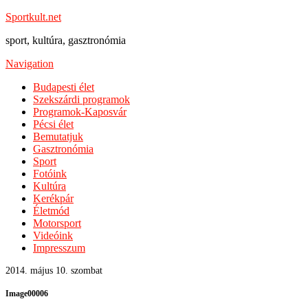
Sportkult.net
sport, kultúra, gasztronómia
Navigation
Budapesti élet
Szekszárdi programok
Programok-Kaposvár
Pécsi élet
Bemutatjuk
Gasztronómia
Sport
Fotóink
Kultúra
Kerékpár
Életmód
Motorsport
Videóink
Impresszum
2014. május 10. szombat
Image00006