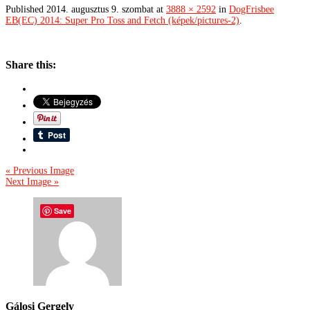
Published
2014. augusztus 9. szombat
at
3888 × 2592
in
DogFrisbee
EB(EC) 2014: Super Pro Toss and Fetch (képek/pictures-2)
.
Share this:
« Previous Image
Next Image »
Save
Gálosi Gergely