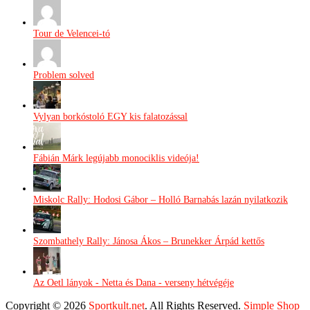
Tour de Velencei-tó
Problem solved
Vylyan borkóstoló EGY kis falatozással
Fábián Márk legújabb monociklis videója!
Miskolc Rally: Hodosi Gábor – Holló Barnabás lazán nyilatkozik
Szombathely Rally: Jánosa Ákos – Brunekker Árpád kettős
Az Oetl lányok - Netta és Dana - verseny hétvégéje
Copyright © 2026
Sportkult.net
. All Rights Reserved.
Simple Shop