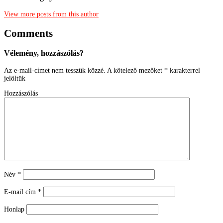
View more posts from this author
Comments
Vélemény, hozzászólás?
Az e-mail-címet nem tesszük közzé.
A kötelező mezőket
*
karakterrel
jelöltük
Hozzászólás
Név
*
E-mail cím
*
Honlap