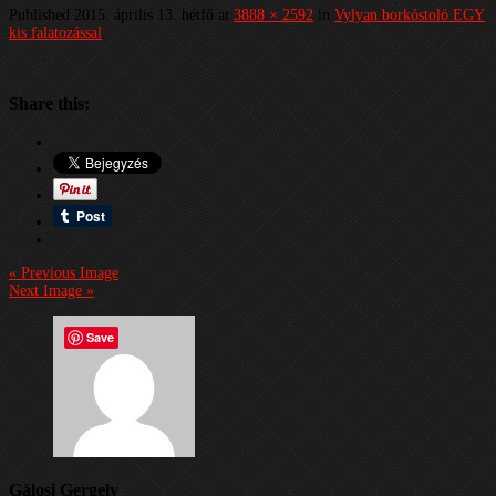
Published
2015. április 13. hétfő
at
3888 × 2592
in
Vylyan borkóstoló EGY
kis falatozással
.
Share this:
« Previous Image
Next Image »
Save
Gálosi Gergely