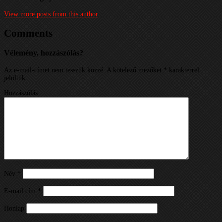
View more posts from this author
Comments
Vélemény, hozzászólás?
Az e-mail-címet nem tesszük közzé.
A kötelező mezőket
*
karakterrel
jelöltük
Hozzászólás
Név
*
E-mail cím
*
Honlap