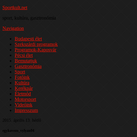
Sportkult.net
sport, kultúra, gasztronómia
Navigation
Budapesti élet
Szekszárdi programok
Programok-Kaposvár
Pécsi élet
Bemutatjuk
Gasztronómia
Sport
Fotóink
Kultúra
Kerékpár
Életmód
Motorsport
Videóink
Impresszum
2015. április 13. hétfő
egykavezo_vylyan04