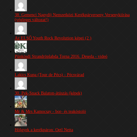
38. Gemenci Nagydíj Nemzetközi Kerékpárverseny Versenykiírása
(végleges változat!)
Az ELSŐ Youth Rock Revolution képei (2.)
Pünkösdi Strandröplabda Torna 2016. Deseda - videó
Lakics Kupa (Tour de Pécs) - Pécsvárad
30. Pek-Snack Balaton-átúszás (képek)
Mr & Mrs Kamocsay - bor- és teakóstoló
Hölgyek a kerékpáron: Oetl Netta