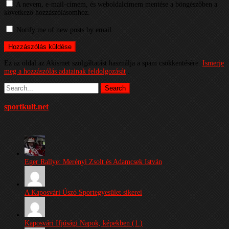
A nevem, e-mail-címem, és weboldalcímem mentése a böngészőben a
következő hozzászólásomhoz.
Notify me of new posts by email.
Ez az oldal az Akismet szolgáltatást használja a spam csökkentésére.
Ismerje
meg a hozzászólás adatainak feldolgozását
.
sportkult.net
Eger Rallye: Merényi Zsolt és Adamcsek István
A Kaposvári Úszó Sportegyesület sikerei
Kaposvári Ifjúsági Napok, képekben (1.)