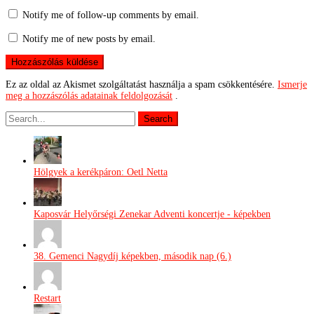
Notify me of follow-up comments by email.
Notify me of new posts by email.
Ez az oldal az Akismet szolgáltatást használja a spam csökkentésére.
Ismerje
meg a hozzászólás adatainak feldolgozását
.
Hölgyek a kerékpáron: Oetl Netta
Kaposvár Helyőrségi Zenekar Adventi koncertje - képekben
38. Gemenci Nagydíj képekben, második nap (6.)
Restart