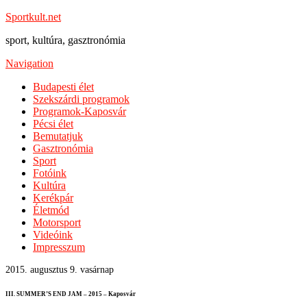
Sportkult.net
sport, kultúra, gasztronómia
Navigation
Budapesti élet
Szekszárdi programok
Programok-Kaposvár
Pécsi élet
Bemutatjuk
Gasztronómia
Sport
Fotóink
Kultúra
Kerékpár
Életmód
Motorsport
Videóink
Impresszum
2015. augusztus 9. vasárnap
III. SUMMER’S END JAM – 2015 – Kaposvár