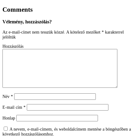
Comments
Vélemény, hozzászólás?
Az e-mail-címet nem tesszük közzé.
A kötelező mezőket
*
karakterrel
jelöltük
Hozzászólás
Név
*
E-mail cím
*
Honlap
A nevem, e-mail-címem, és weboldalcímem mentése a böngészőben a
következő hozzászólásomhoz.