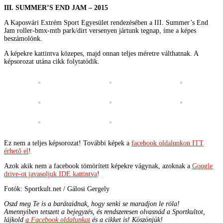
III. SUMMER’S END JAM – 2015
A Kaposvári Extrém Sport Egyesület rendezésében a III. Summer’s End
Jam roller-bmx-mtb park/dirt versenyen jártunk tegnap, íme a képes
beszámolónk.
A képekre kattintva közepes, majd onnan teljes méretre válthatnak. A
képsorozat utána cikk folytatódik.
Ez nem a teljes képsorozat! További képek a
facebook oldalunkon ITT
érhető el
!
Azok akik nem a facebook tömörített képekre vágynak, azoknak a
Google
drive-ot javasoljuk IDE kattintva
!
Fotók: Sportkult.net / Gálosi Gergely
Oszd meg Te is a barátaidnak, hogy senki se maradjon le róla!
Amennyiben tetszett a bejegyzés, és rendszeresen olvasnád a Sportkultot,
lájkold
a Facebook oldalunkat
és a cikket is! Köszönjük!