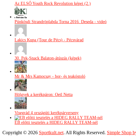
Az ELSŐ Youth Rock Revolution képei (2.)
Pünkösdi Strandröplabda Torna 2016. Deseda - videó
Lakics Kupa (Tour de Pécs) - Pécsvárad
30. Pek-Snack Balaton-átúszás (képek)
Mr & Mrs Kamocsay - bor- és teakóstoló
Hölgyek a kerékpáron: Oetl Netta
Visegrád 4 országúti kerékpárverseny
EB előtti tesztelés a HIDEG RALLY TEAM-nél
Copyright © 2026
Sportkult.net
. All Rights Reserved.
Simple Shop b