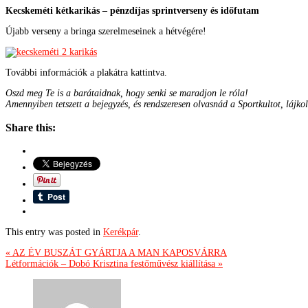
Kecskeméti kétkarikás – pénzdíjas sprintverseny és időfutam
Újabb verseny a bringa szerelmeseinek a hétvégére!
További információk a plakátra kattintva.
Oszd meg Te is a barátaidnak, hogy senki se maradjon le róla!
Amennyiben tetszett a bejegyzés, és rendszeresen olvasnád a Sportkultot, lájko
Share this:
This entry was posted in
Kerékpár
.
« AZ ÉV BUSZÁT GYÁRTJA A MAN KAPOSVÁRRA
Létformációk – Dobó Krisztina festőművész kiállítása »