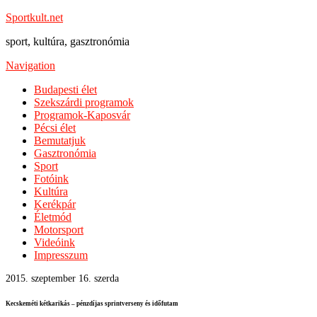
Sportkult.net
sport, kultúra, gasztronómia
Navigation
Budapesti élet
Szekszárdi programok
Programok-Kaposvár
Pécsi élet
Bemutatjuk
Gasztronómia
Sport
Fotóink
Kultúra
Kerékpár
Életmód
Motorsport
Videóink
Impresszum
2015. szeptember 16. szerda
Kecskeméti kétkarikás – pénzdíjas sprintverseny és időfutam