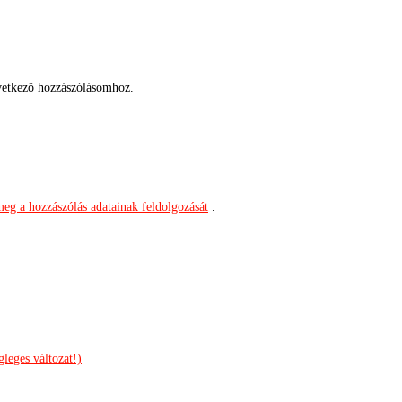
etkező hozzászólásomhoz.
meg a hozzászólás adatainak feldolgozását
.
leges változat!)