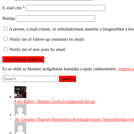
E-mail cím
*
Honlap
A nevem, e-mail-címem, és weboldalcímem mentése a böngészőben a köv
Notify me of follow-up comments by email.
Notify me of new posts by email.
Ez az oldal az Akismet szolgáltatást használja a spam csökkentésére.
Ismerje 
Eger Rallye: Merényi Zsolt és Adamcsek István
38. Gemenci Nagydíj Nemzetközi Kerékpárverseny Versenykiírása (vég