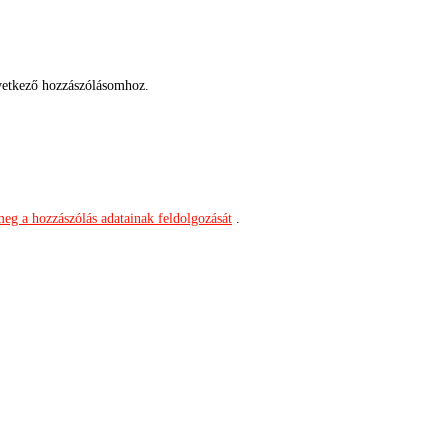
etkező hozzászólásomhoz.
meg a hozzászólás adatainak feldolgozását
.