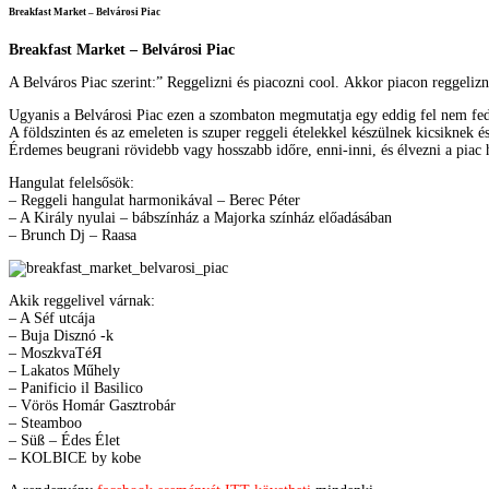
Breakfast Market – Belvárosi Piac
Breakfast Market – Belvárosi Piac
A Belváros Piac szerint:” Reggelizni és piacozni cool. Akkor piacon reggeli
Ugyanis a Belvárosi Piac ezen a szombaton megmutatja egy eddig fel nem fede
A földszinten és az emeleten is szuper reggeli ételekkel készülnek kicsiknek é
Érdemes beugrani rövidebb vagy hosszabb időre, enni-inni, és élvezni a piac 
Hangulat felelsősök:
– Reggeli hangulat harmonikával – Berec Péter
– A Király nyulai – bábszínház a Majorka színház előadásában
– Brunch Dj – Raasa
Akik reggelivel várnak:
– A Séf utcája
– Buja Disznó -k
– MoszkvaTéЯ
– Lakatos Műhely
– Panificio il Basilico
– Vörös Homár Gasztrobár
– Steamboo
– Süß – Édes Élet
– KOLBICE by kobe