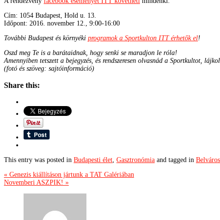
A rendezvény
facebook eseményét ITT követheti
mindenki.
Cím: 1054 Budapest, Hold u. 13.
Időpont: 2016. november 12., 9:00-16:00
További Budapest és környéki
programok a Sportkulton ITT érhetők el
!
Oszd meg Te is a barátaidnak, hogy senki se maradjon le róla!
Amennyiben tetszett a bejegyzés, és rendszeresen olvasnád a Sportkultot, lájko
(fotó és szöveg: sajtóinformáció)
Share this:
This entry was posted in
Budapesti élet
,
Gasztronómia
and tagged in
Belváros
« Genezis kiállításon jártunk a TAT Galériában
Novemberi ASZPIK! »