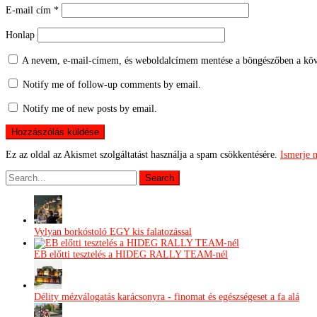
E-mail cím
*
Honlap
A nevem, e-mail-címem, és weboldalcímem mentése a böngészőben a köv
Notify me of follow-up comments by email.
Notify me of new posts by email.
Ez az oldal az Akismet szolgáltatást használja a spam csökkentésére.
Ismerje 
Vylyan borkóstoló EGY kis falatozással
EB előtti tesztelés a HIDEG RALLY TEAM-nél
Délity mézválogatás karácsonyra - finomat és egészségeset a fa alá