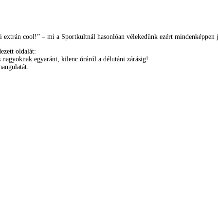
zni extrán cool!” – mi a Sportkultnál hasonlóan vélekedünk ezért mindenképpen
zett oldalát:
s nagyoknak egyaránt, kilenc óráról a délutáni zárásig!
hangulatát.